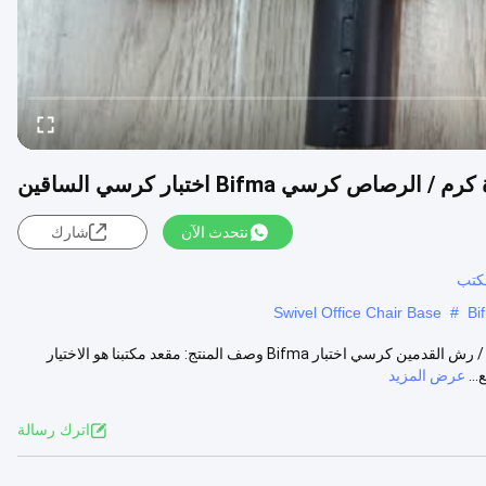
رسي Bifma اختبار كرسي الساقين
نتحدث الآن
شارك
مكتب
Swivel Office Chair Base
#
تفكيك قاعدة القدم الخمس نجوم، الملحقات كرسي الدوران، كرسي الكروم / رش القدمين كرسي اختبار Bifma وصف المنتج: مقعد مكتبنا هو الاختيار
..
عرض المزيد
اترك رسالة