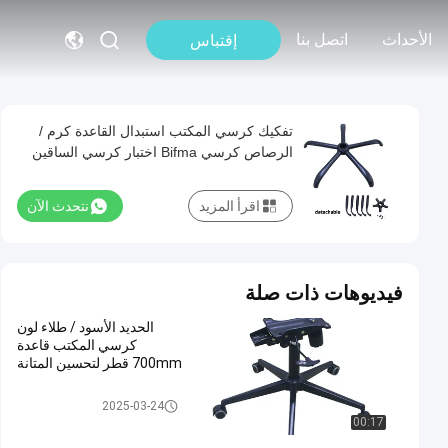
الأحداث
اتصل بنا
إقتباس
تفكيك كرسي المكتب استبدال القاعدة كرم /
الرصاص كرسي Bifma اختبار كرسي الساقين
اقرأ المزيد
نتحدث الآن
فيديوهات ذات صلة
الحديد الأسود / طلاء لون
كرسي المكتب قاعدة
700mm قطر لتحسين المتانة
استبدال قاعدة كرسي المكتب
2025-03-24
00:17