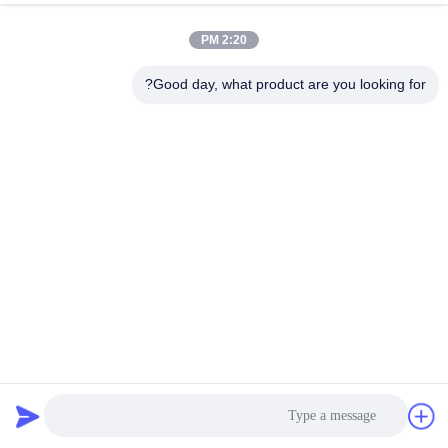
2:20 PM
Good day, what product are you looking for?
4D البلاستيك و PU مقاعد المكتب مقاعد الذراع مثالية للمساحات
التجارية
مقعد مكتب استبدال مسند الذراع
2026-05-16
6 الرؤى