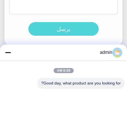
يرسل
admin
اتصل سريعًا
8:08 AM
عنوان
Good day, what product are you looking for?
38 شارع شافو، مدينة لونغجيانغ، منطقة شوند، مدينة فوشان،
مقاطعة قوانغدونغ، الصين
الهاتف
86-189-0281-4284
البريد الإلكتروني