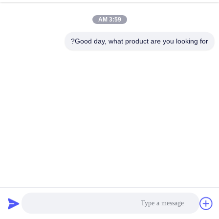
3:59 AM
Good day, what product are you looking for?
تجميع أسود أو طلاء لون مكتب مقعد استبدال قاعدة ترقية المكتب
والكرسي مجموعة
استبدال قاعدة كرسي المكتب
2025-04-12
183 الرؤى