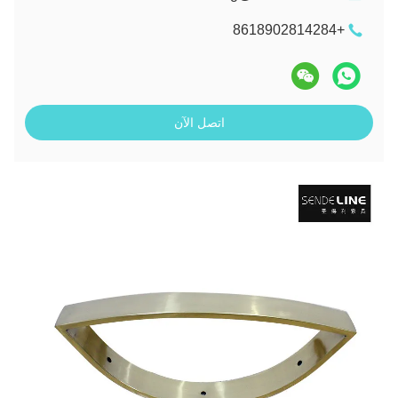
+8618902814284
اتصل الآن