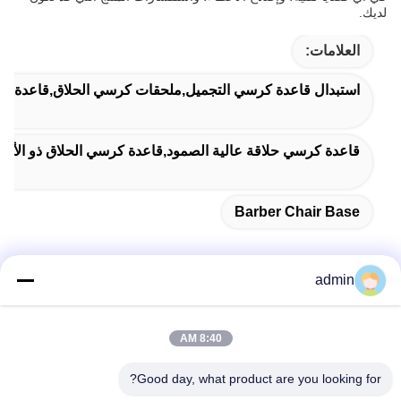
لديك.
العلامات:
استبدال قاعدة كرسي التجميل,ملحقات كرسي الحلاق,قاعدة ك
قاعدة كرسي حلاقة عالية الصمود,قاعدة كرسي الحلاق ذو الأداء 
Barber Chair Base
admin
اتصل سريعًا
8:40 AM
عنوان
Good day, what product are you looking for?
38 شارع شافو، مدينة لونغجيانغ، منطقة شوند، مدينة فوشان،