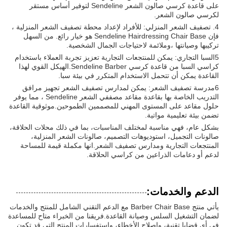
على قاعدة كرسي صالون الشعر Sendeline لتوفير أساس مستقر
لكرسي صالون الشعر.
4. تصفيف الشعر المنزلي: للأفراد لإعداد محطة تصفيف الشعر المنزلية ،
فإن Sendeline Hairdressing Chair Base هو خيار رائع. من السهل
تركيبها وصيانتها ،وملائمة لاحتياجات الجمال الشخصية.
5السبا التجاري: يمكن للمنتجعات التجارية تعزيز تجربة العملاء باستخدام
كراسي السبا من قاعدة كرسي Sendeline Barber.الهيكل القوي لهذا
القاعدة يمكن أن تتحمل الاستخدام المتكرر في بيئة سبا.
6مدرسة تصفيف الشعر: يمكن لمدارس تصفيف الشعر تجهيز مرافق
التدريب الخاصة بها بقاعدة مقاعد مصففي الشعر Sendeline ، مما يوفر
حلول مقاعد على المستوى المهني للمصممين الطموحين.موثوقية القاعدة
تضمن بيئة تعليمية مواتية.
بشكل عام، فهي مناسبة لمختلف المناسبات، بما في ذلك محلات الحلاقة،
صالونات التجميل، استوديوهات التصميم، صالونات الشعر المنزلية،
المنتجعات التجارية ومدارس تصفيف الشعر.انها مكملة قيمة للمساحة
لدعم أو دعامات الذراعين من كراسي الحلاقة.
الدعم والخدمات:
يأتي منتج Barber Chair Base مع الدعم التقني الشامل للمنتج والخدمات
لضمان التشغيل السلس وصيانة القاعدة.فريقنا من الخبراء متاح للمساعدة
في أي قضايا تقنية، وإصلاح الأخطاء، واستفسارات المنتج التي قد تكون