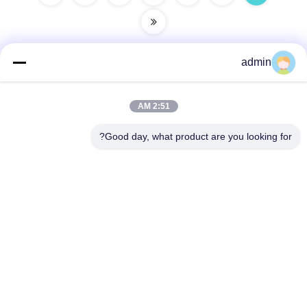
admin
اتصل سريعًا
2:51 AM
عنوان
Good day, what product are you looking for?
38 شارع شافو، مدينة لونغجيانغ، منطقة شوند، مدينة فوشان،
مقاطعة قوانغدونغ، الصين
الهاتف
86-189-0281-4284
البريد الإلكتروني
mocailing@sendeline.com