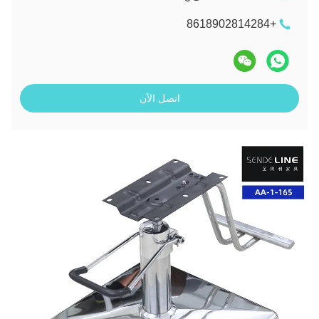
+8618902814284
اتصل الآن