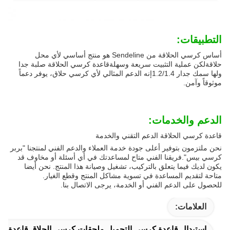
التطبيقات:
أساس كرسي الحلاقة من Sendeline هو منتج أساسي لأي محل
حلاقةلكن عملية التثبيت سريعة وسهلةقاعدة كرسي الحلاقة صلبة جدا
ولها سمك جدار 1.2/1.4إنه الدعم المثالي لأي كرسي حلاق، يوفر دعماً
موثوقاً وآمن.
الدعم والخدمات:
قاعدة كرسي الحلاقة الدعم التقني والخدمة
نحن ملتزمون بتوفير أعلى جودة خدمة العملاء والدعم الفني لمنتجنا "بربر
كرسي بيس".فريقنا الفني متاح لمساعدتك في أي أسئلة أو مخاوف قد
يكون لديك فيما يتعلق بالتركيب، تشغيل وصيانة هذا المنتج. نحن أيضا
متاحة لتقديم المساعدة في تسوية مشاكل المنتج وقطع الغيار.
للحصول على الدعم الفني أو الخدمة، يرجى الاتصال بنا.
العلامات:
استبدال قاعدة كرسي التجميل,ملحقات كرسي الحلاق,قاعدة ك