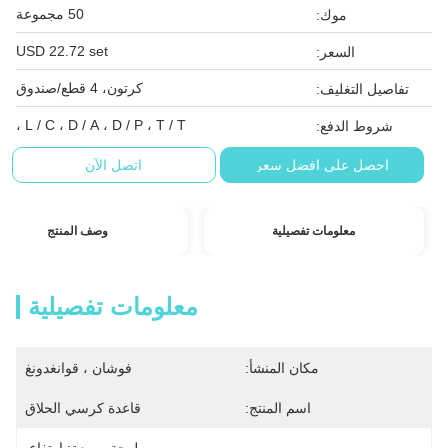
50 مجموعة
موك:
USD 22.72 set
السعر:
كرتون، 4 قطع/صندوق
تفاصيل التغليف:
L / C ، D / A ، D / P ، T / T ،
شروط الدفع:
احصل على افضل سعر
اتصل الآن
معلومات تفصيلية
وصف المنتج
معلومات تفصيلية
مكان المنشأ:
فوشان ، قوانغدونغ
اسم المنتج:
قاعدة كرسي الحلاق