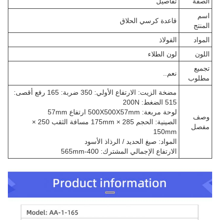
الصفة
تفاصيل
اسم
قاعدة كرسي الحلاق
المنتج
المواد
الفولاذ
اللون
لون الطلاء
تجميع
نعم..
مطلوب
مضخة الزيت: الارتفاع الأولي: 350 ضربة: 165 رفع أقصى:
515 الضغط: 200N
لوحة مربعة: 500X500X57mm ارتفاع 57mm
وصف
الصينية: الحجم 285 × 175mm مسافة الثقب 250 ×
مفصل
150mm
المواد: صبغ الحديد / الرذاذ الأسود
الارتفاع الإجمالي المشترك: 400-565mm