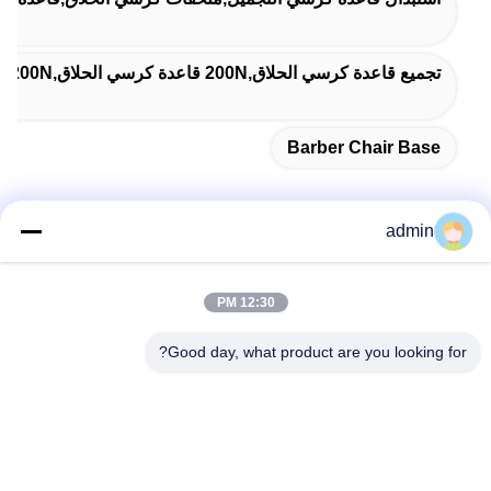
تجميع قاعدة كرسي الحلاق,200N قاعدة كرسي الحلاق,200N استبدال قاعدة كرسي صالون الفولاذ
Barber Chair Base
admin
اتصل سريعًا
12:30 PM
عنوان
Good day, what product are you looking for?
38 شارع شافو، مدينة لونغجيانغ، منطقة شوند، مدينة فوشان،
مقاطعة قوانغدونغ، الصين
الهاتف
86-189-0281-4284