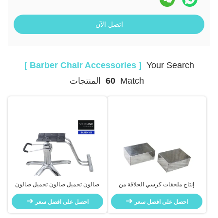
اتصل الآن
[ Barber Chair Accessories ]
Your Search
Match
60
المنتجات
إنتاج ملحقات كرسي الحلاقة من
صالون تجميل صالون تجميل صالون
الفولاذ المقاوم للصدأ
الحلاقة الملحقات القاعدة المصفاة
احصل على افضل سعر
احصل على افضل سعر
بالكروم خمسة نجوم