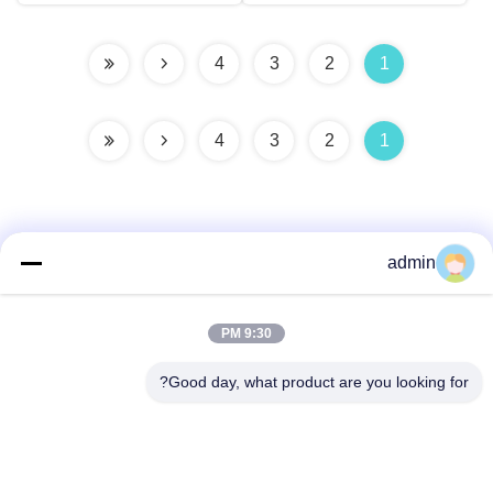
4
3
2
1
4
3
2
1
admin
اتصل سريعًا
9:30 PM
عنوان
Good day, what product are you looking for?
38 شارع شافو، مدينة لونغجيانغ، منطقة شوند، مدينة فوشان،
مقاطعة قوانغدونغ، الصين
الهاتف