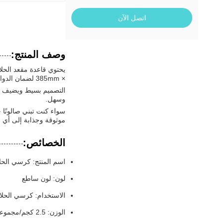
اتصل الآن
وصف المنتج:
× 385mm لضمان الدواسة مريحة للعملاء من جميع الأحجام.
التصميم بسيط ويضيف لم
وسهل.
سواء كنت تبني صالونًا 
موثوقة وجذابة إلى أي ب
الخصائص:
اسم المنتج: كرسي الحل
لون: لون ساطع
الاستخدام: كرسي الحل
الوزن: 2.5 كجم/مجموعة