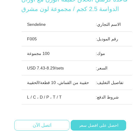
الدواسة 2.5 كجم / مجموعة لون مشرق
الاسم التجاري:
Sendeline
رقم الموديل:
F005
موك:
100 مجموعة
السعر:
USD 7.43-8.29/sets
تفاصيل التغليف:
حقيبة من القماش، 10 قطعة/الحقيبة
شروط الدفع:
L / C ، D / P ، T / T
اتصل الآن
احصل على افضل سعر