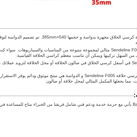
Sendeline F005 قاعدة كرسي الحلاق مجهزة ب
هيكل كرسي الحلاق Sendeline F005 مثالي لمجموعة متنوعة من المناسبات والسين
لك.من السهل تركيبها ويمكن أن تناسب معظم كراسي الحلاقة القياسية.
استخدم Sendeline F005 في أسفل كرسي الحلاق في صالون الحلاقة أو محل الحلاقة لتزويد 
في الختام، فإن هيكل كرسي حلاقة Sendeline F005 و الدواسة هي منتج مو
ت، مما يجعلها المكمل المثالي لمحل حلاقة أو صالون
:
منتج Barber Chair Base يأتي مع حزمة خدمة ودعم فني شامل.فريقنا من الخبراء متاح للم