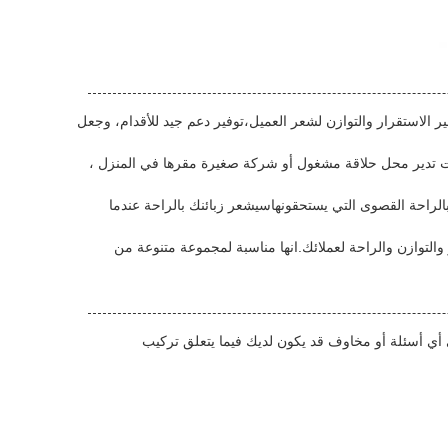
دواسة و حجمها 540×385mm. تم تصميم الدواسة لتوفير الاستقرار والتوازن لشعر العميل،توفير دعم جيد للأقدام، وجعل
اريوهات. سواء كنت تدير محل حلاقة مشغول أو شركة صغيرة مقرها في المنزل ،
عملائك بالراحة القصوى التي يستحقونهاسيشعر زبائنك بالراحة عندما
ثوق ودائم يوفر الاستقرار والتوازن والراحة لعملائك.انها مناسبة لمجموعة متنوعة من
ساعدة في أي أسئلة أو مخاوف قد يكون لديك فيما يتعلق تركيب