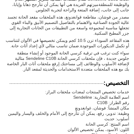
والوظيفة للمنطقةميزتهم الفريدة هي أنها يمكن أن تتأرجح ذهابا وإيابا،
جانب إلى جانب، إضافة المتعة والراحة لتجربة الجلوس.
مصدر من فوشان، مقاطعة قوانغدونغ، هذه الملحقات مقعد الحانة تجسد
عالية الجودة الصناعية والاهتمام بالتفاصيل.التصميم الأنيق والبناء القوي
تجعلها مناسبة لمجموعة واسعة من التطبيقات من الحانات التجارية إلى
جزر المطبخ السكنية.
هذه المقاعد السوداء تزن 10.5 كجم ويمكن تخصيصها في الألوان لتتناسب
أو تكمل الديكورات الموجودة.ضمان تناسب مثالي لأي إعداد أثاث حانة.
سواء كنت ترغب في ترقية كرسي الحانة الموجود أو إنشاء منطقة
جلوس جديدة ، فإن ملحقات كرسي الحانة Sendeline C10B مثالية
لإضافة الأسلوب والوظائف إلى مساحتك.إرفع ملحقات أثاث البار الخاصة
بك مع هذه الملحقات متعددة الاستخدامات والحديثة لمقعد البار.
التخصيص:
خدمات تخصيص المنتجات لمعدات ملحقات البراز:
اسم العلامة التجارية: Sendeline
رقم الطراز: C10B
مكان المنشأ: فوشان، غوانغدونغ
وظيفة: تدوير، رفع، يمكن أن تتأرجح إلى الأمام والخلف واليسار واليمين
أسلوب: حديث
اسم المنتج: كرسي الحانة
اللون: الأسود، يمكن تخصيص الألوان