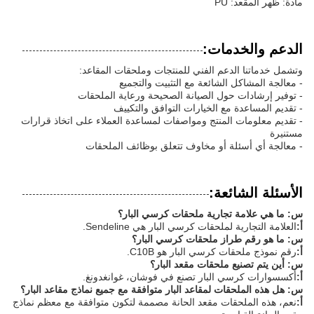
مادة: ظهر المقعد: PU
الدعم والخدمات:
وتشمل خدماتنا الدعم الفني للمنتجات وملحقات المقاعد:
- معالجة المشاكل الشائعة مع التثبيت والتجميع
- توفير إرشادات حول الصيانة الصحيحة ورعاية الملحقات
- تقديم المساعدة مع الخيارات التوافق والتكييف
- تقديم معلومات المنتج ومواصفات لمساعدة العملاء على اتخاذ قرارات
مستنيرة
- معالجة أي أسئلة أو مخاوف تتعلق بوظائف الملحقات
الأسئلة الشائعة:
س: ما هي علامة تجارية ملحقات كرسي البار؟
أ:
العلامة التجارية لملحقات كرسي البار هي Sendeline.
س: ما هو رقم طراز ملحقات كرسي البار؟
أ:
رقم نموذج ملحقات كرسي البار هو C10B.
س: أين يتم تصنيع ملحقات مقعد البار؟
أ:
أكسسوارات كرسي البار تصنع في فوشان، غوانغدونغ.
س: هل هذه الملحقات لمقاعد البار متوافقة مع جميع نماذج مقاعد البار؟
أ:
نعم، هذه الملحقات مقعد الحانة مصممة لتكون متوافقة مع معظم نماذج