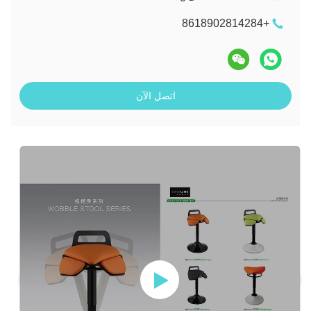
+8618902814284
اتصل الآن