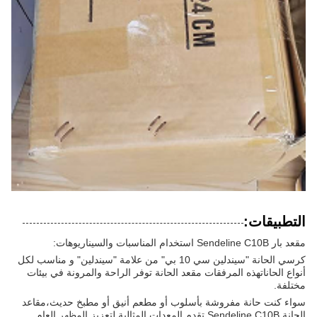
التطبيقات:
مقعد بار Sendeline C10B استخدام المناسبات والسيناريوهات:
كرسي الحانة "سيندلين سي 10 بي" من علامة "سيندلين" و مناسب لكل
أنواع الحاناتهذه المرفقات مقعد الحانة توفر الراحة والمرونة في بيئات
مختلفة.
سواء كنت حانة مفروشة بأسلوب أو مطعم أنيق أو مطبخ حديث،مقاعد
الحانة Sendeline C10B تقدم المعدات المثالية لتعزيز المظهر العام