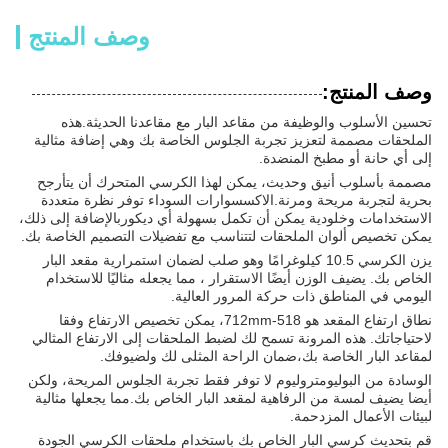
وصف المنتج
وصف المنتج:
تحسين الأسلوب والوظيفة من مقاعد البار مع مقاعدنا الحديثة.هذه
الملحقات مصممة لتعزيز تجربة الجلوس الخاصة بك وهي إضافة مثالية
إلى أي حانة أو مطبخ المنضدة.
مصممة بأسلوب أنيق وحديث، يمكن لهذا الكرسي المتحرك أن يتأرجح
بحرية لتجربة مريحة ومرنة.الاكسسوارات السوداء توفر نظرة متعددة
الاستخدامات وخلودية يمكن أن تكمل بسهولة أي ديكوربالإضافة إلى ذلك،
يمكن تخصيص ألوان الملحقات لتتناسب مع تفضيلات التصميم الخاصة بك.
يزن الكرسي 10.5 كيلوغرامًا وهو صلب لضمان استمرارية مقعد البار
الخاص بك. يضيف الوزن أيضًا الاستقرار ، مما يجعله مثاليًا للاستخدام
اليومي في المناطق ذات حركة المرور العالية.
نطاق ارتفاع المقعد هو 518-712mm، يمكن تخصيص الارتفاع وفقا
لاحتياجاتك. هذه المرونة تسمح لك لضبط الملحقات إلى الارتفاع المثالي
لمقاعد البار الخاصة بك،ضمان الراحة المثلى لك ولضيوفك.
الوسادة من البوليومتروليوم لا توفر فقط تجربة الجلوس المريحة، ولكن
أيضا يضيف لمسة من الرفاهية لمقعد البار الخاص بك.مما يجعلها مثالية
لبيئات الأعمال المزدحمة.
قم بتحديث كرسي البار الخاص بك باستخدام ملحقات الكرسي الجودة