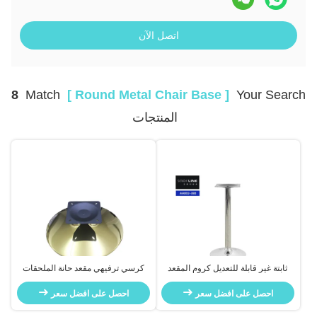
اتصل الآن
8
Match
[ Round Metal Chair Base ]
Your Search
المنتجات
ثابتة غير قابلة للتعديل كروم المقعد
كرسي ترفيهي مقعد حانة الملحقات
الدائري قاعدة القرص الخاص القاعدة
360 درجة الدورانية الذهبية المستديرة
احصل على افضل سعر
شريط القاعدة العليا
احصل على افضل سعر
كرسي دوار قاعدة الأريكة قاعدة
الكرسي