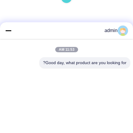
admin
اتصل سريعًا
11:53 AM
عنوان
Good day, what product are you looking for?
38 شارع شافو، مدينة لونغجيانغ، منطقة شوند، مدينة فوشان،
مقاطعة قوانغدونغ، الصين
الهاتف
86-189-0281-4284
البريد الإلكتروني
mocailing@sendeline.com