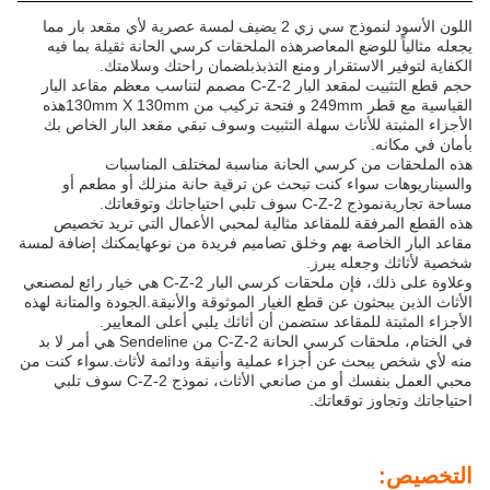
اللون الأسود لنموذج سي زي 2 يضيف لمسة عصرية لأي مقعد بار مما
يجعله مثالياً للوضع المعاصرهذه الملحقات كرسي الحانة ثقيلة بما فيه
الكفاية لتوفير الاستقرار ومنع التذبذبلضمان راحتك وسلامتك.
حجم قطع التثبيت لمقعد البار C-Z-2 مصمم لتناسب معظم مقاعد البار
القياسية مع قطر 249mm و فتحة تركيب من 130mm X 130mmهذه
الأجزاء المثبتة للأثاث سهلة التثبيت وسوف تبقي مقعد البار الخاص بك
بأمان في مكانه.
هذه الملحقات من كرسي الحانة مناسبة لمختلف المناسبات
والسيناريوهات سواء كنت تبحث عن ترقية حانة منزلك أو مطعم أو
مساحة تجاريةنموذج C-Z-2 سوف تلبي احتياجاتك وتوقعاتك.
هذه القطع المرفقة للمقاعد مثالية لمحبي الأعمال التي تريد تخصيص
مقاعد البار الخاصة بهم وخلق تصاميم فريدة من نوعهايمكنك إضافة لمسة
شخصية لأثاثك وجعله يبرز.
وعلاوة على ذلك، فإن ملحقات كرسي البار C-Z-2 هي خيار رائع لمصنعي
الأثاث الذين يبحثون عن قطع الغيار الموثوقة والأنيقة.الجودة والمتانة لهذه
الأجزاء المثبتة للمقاعد ستضمن أن أثاثك يلبي أعلى المعايير.
في الختام، ملحقات كرسي الحانة C-Z-2 من Sendeline هي أمر لا بد
منه لأي شخص يبحث عن أجزاء عملية وأنيقة ودائمة لأثاث.سواء كنت من
محبي العمل بنفسك أو من صانعي الأثاث، نموذج C-Z-2 سوف تلبي
احتياجاتك وتجاوز توقعاتك.
التخصيص: