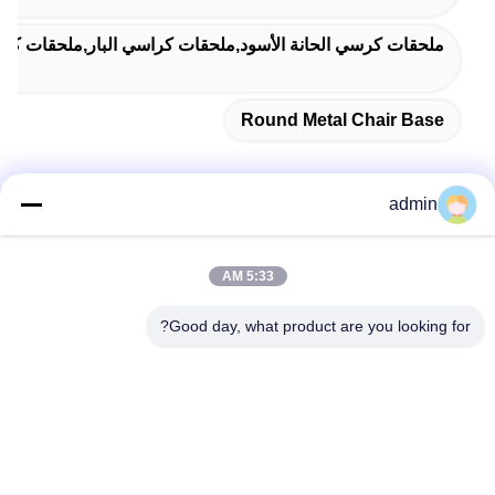
ملحقات كرسي الحانة الأسود,ملحقات كراسي البار,ملحقات كرس
Round Metal Chair Base
admin
اتصل سريعًا
5:33 AM
عنوان
Good day, what product are you looking for?
38 شارع شافو، مدينة لونغجيانغ، منطقة شوند، مدينة فوشان،
مقاطعة قوانغدونغ، الصين
الهاتف
86-189-0281-4284
البريد الإلكتروني