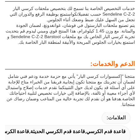
خدمات التخصيص الخاصة بنا تسمح لك بتخصيص ملحقات كرسي البار
Sendeline C-Z-2 حسب تفضيلاتكواستمتع بوظيفة الرفع والدوران التي
تجعل من السهل عليك ضبط وضعك أثناء الجلوس.
يتم تصنيع ملحقات البارستول في فوشان، غوانغدونغ، لضمان الجودة
والمتانة. مع وزن 1.45 كيلوغرام، هذا المنتج قوي ومبني ليدوم.قم بتحديث
تجربة كرسي البار الخاص بك مع ملحقات Sendeline C-Z-2 Barstool و
استمتع بخيارات الجلوس المريحة والأنيقة لمنطقة البار الخاصة بك.
الدعم والخدمات:
منتجنا "إكسسوارات كرسي البار" يأتي مع حزمة خدمة ودعم فني شامل
لضمان أن تجربتك مع منتجنا تكون إيجابية.فريقنا من الخبراء متاح للإجابة
على أي أسئلة قد يكون لديك حول التثبيتكما نقدم خدمات إصلاح واستبدال
لأي أجزاء معيبة أو تالفة، بالإضافة إلى خيارات تخصيص لتلبية احتياجاتك
الخاصة.هدفنا هو أن نقدم لك تجربة خالية من المتاعب وضمان رضاك عن
منتجاتنا.
العلامات:
قاعدة قدم الكرسي,قاعدة قدم الكرسي الحديثة,قاعدة الكرسي ا