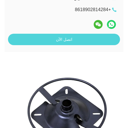
+8618902814284
اتصل الآن