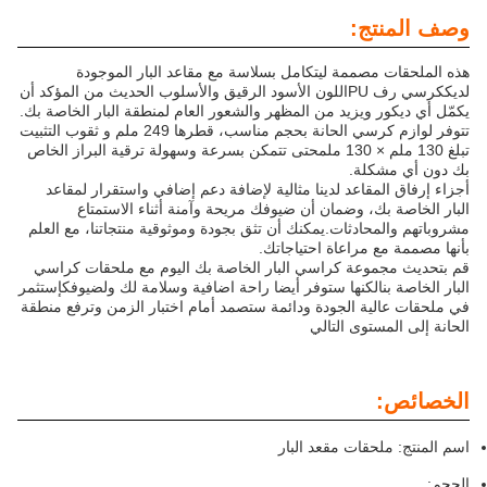
وصف المنتج:
هذه الملحقات مصممة ليتكامل بسلاسة مع مقاعد البار الموجودة
لديك
كرسي رف PU
اللون الأسود الرقيق والأسلوب الحديث من المؤكد أن
يكمّل أي ديكور ويزيد من المظهر والشعور العام لمنطقة البار الخاصة بك.
تتوفر لوازم كرسي الحانة بحجم مناسب، قطرها 249 ملم و ثقوب التثبيت
تبلغ 130 ملم × 130 ملمحتى تتمكن بسرعة وسهولة ترقية البراز الخاص
بك دون أي مشكلة.
أجزاء إرفاق المقاعد لدينا مثالية لإضافة دعم إضافي واستقرار لمقاعد
البار الخاصة بك، وضمان أن ضيوفك مريحة وآمنة أثناء الاستمتاع
مشروباتهم والمحادثات.يمكنك أن تثق بجودة وموثوقية منتجاتنا، مع العلم
بأنها مصممة مع مراعاة احتياجاتك.
قم بتحديث مجموعة كراسي البار الخاصة بك اليوم مع ملحقات كراسي
البار الخاصة بنالكنها ستوفر أيضا راحة اضافية وسلامة لك ولضيوفكإستثمر
في ملحقات عالية الجودة ودائمة ستصمد أمام اختبار الزمن وترفع منطقة
الحانة إلى المستوى التالي
الخصائص:
اسم المنتج: ملحقات مقعد البار
الحجم: