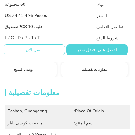
50 مجموعة
موك:
USD 4.41-4.95 Pieces
السعر:
علبة، 10 PCS/صندوق
تفاصيل التغليف:
L / C ، D / P ، T / T
شروط الدفع:
احصل على افضل سعر
اتصل الآن
معلومات تفصيلية
وصف المنتج
معلومات تفصيلية
Foshan, Guangdong
Place Of Origin:
اسم المنتج:
ملحقات كرسي البار