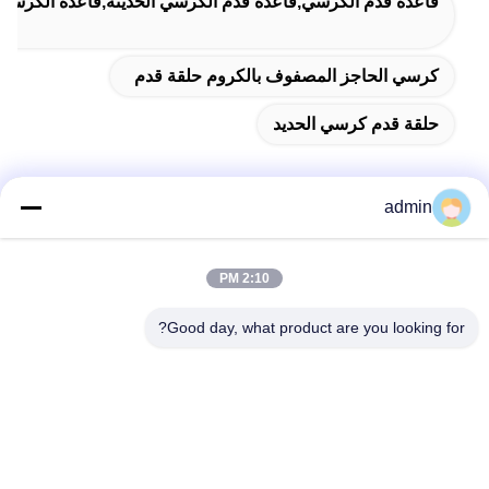
قاعدة قدم الكرسي,قاعدة قدم الكرسي الحديثة,قاعدة الكرسي ا
كرسي الحاجز المصفوف بالكروم حلقة قدم
حلقة قدم كرسي الحديد
admin
اتصل سريعًا
2:10 PM
عنوان
Good day, what product are you looking for?
38 شارع شافو، مدينة لونغجيانغ، منطقة شوند، مدينة فوشان،
مقاطعة قوانغدونغ، الصين
الهاتف
86-189-0281-4284
البريد الإلكتروني