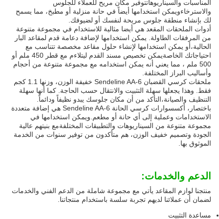
المناسبات والسيناريوهاتتوفير مكان مريح للعملاء للجلوس
والاسترخاءويمكن استخدامها أيضاً في حانة منزلية أو مطبخ، مما يسمح
لك بإنشاء منطقة جلوس مريحة لنفسك أو لضيوفك.
أدوات الملحقات المقعد هي أيضا مثالية للاستخدام في مجموعة متنوعة
من المرفقات الطاولة. يمكن استخدامها لإضافة دعامة قدم لمقاعد البار
الحالية،أو يمكن استخدامها لإنشاء حلول مقاعد مخصصة تتناسب مع
احتياجاتك الخاصةيمكن تخصيص مسند القدم ليتلاءم مع قطر 450 ملم أو
500 ملم ، مما يعني أنه يمكن استخدامه مع مجموعة متنوعة من أحجام
وأساليب البراز المختلفة.
ملحقات كرسي القضبان Sendeline AA-6 خفيفة الوزن، وزنها 1.1 كجم
فقط. وهذا يجعلها سهلة التثبيت والانتقال حسب الحاجة. كما أنها سهلة
التنظيف والصيانة،التأكد من أن مكان جلوسك يبدو نظيفاً ودائماً.
باختصار، أكسسوارات كرسي الحانة Sendeline AA-6 هي إضافة متعددة
الاستخدامات وعملية إلى أي حانة أو مطعم.ويمكن استخدامها في
مجموعة متنوعة من السيناريوهات والتطبيقات المختلفةمع بنيتهم عالية
الجودة وتصميم خفيف الوزن، هم متأكدون من توفير سنوات من الخدمة
الموثوق بها.
الدعم والخدمات:
منتجنا لوازم المقاعد يأتي مع مجموعة شاملة من الدعم الفني والخدمات
لضمان أن عملائنا لديهم تجربة سلسة باستخدام منتجاتنا.
مساعدة التثبيت