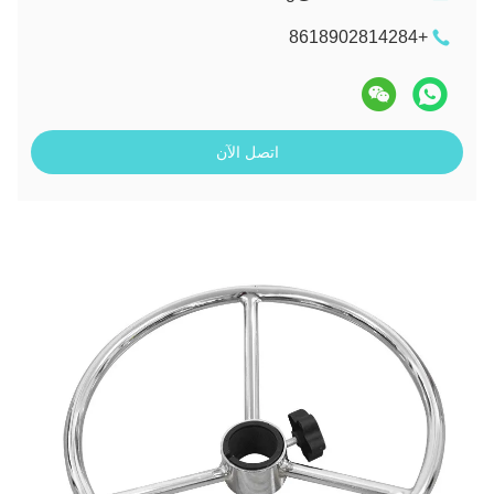
+8618902814284
اتصل الآن