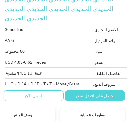
الحديدي الحديدي الحديدي الحديدي الحديدي
الحديدي الحديدي
Sendeline
الاسم التجاري:
AA-6
رقم الموديل:
50 مجموعة
موك:
USD 4.83-6.62 Pieces
السعر:
علبة، 10 PCS/صندوق
تفاصيل التغليف:
L / C ، D / A ، D / P ، T / T ، MoneyGram
شروط الدفع:
احصل على افضل سعر
اتصل الآن
معلومات تفصيلية
وصف المنتج