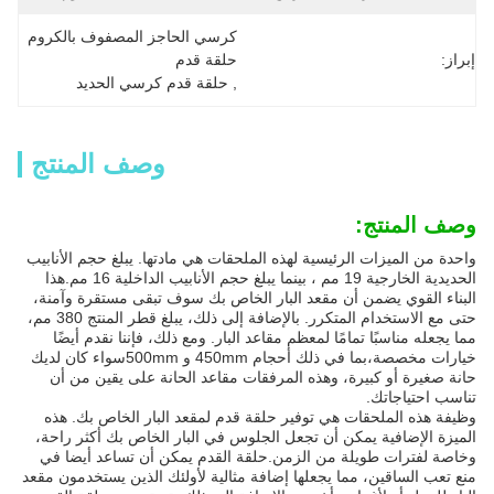
كرسي الحاجز المصفوف بالكروم 
إبراز:
حلقة قدم
, 
حلقة قدم كرسي الحديد
وصف المنتج
وصف المنتج:
واحدة من الميزات الرئيسية لهذه الملحقات هي مادتها. يبلغ حجم الأنابيب
الحديدية الخارجية 19 مم ، بينما يبلغ حجم الأنابيب الداخلية 16 مم.هذا
البناء القوي يضمن أن مقعد البار الخاص بك سوف تبقى مستقرة وآمنة،
حتى مع الاستخدام المتكرر. بالإضافة إلى ذلك، يبلغ قطر المنتج 380 مم،
مما يجعله مناسبًا تمامًا لمعظم مقاعد البار. ومع ذلك، فإننا نقدم أيضًا
خيارات مخصصة،بما في ذلك أحجام 450mm و 500mmسواء كان لديك
حانة صغيرة أو كبيرة، وهذه المرفقات مقاعد الحانة على يقين من أن
تناسب احتياجاتك.
وظيفة هذه الملحقات هي توفير حلقة قدم لمقعد البار الخاص بك. هذه
الميزة الإضافية يمكن أن تجعل الجلوس في البار الخاص بك أكثر راحة،
وخاصة لفترات طويلة من الزمن.حلقة القدم يمكن أن تساعد أيضا في
منع تعب الساقين، مما يجعلها إضافة مثالية لأولئك الذين يستخدمون مقعد