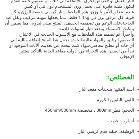
البار للعمل أو لأغراض أخرى. بالإضافة إلى ذلك، تم تصميم حلقة القدم
لتكون متينة،قادرة على تحمل وزن المستخدم دون ثني أو كسر.
عندما يتعلق الأمر بالوزن، هذه الملحقات بار كرسي خفيفة الوزن ولكن
قوية. كل مرفق يزن في 1.1kg فقط، مما يجعلها سهلة لتركيب ونقل عند
الحاجة.على الرغم من تصميمه الخفيف، المنتج مبني ليدوم، مما يضمن أن
يمكنك الاستمتاع بمقعد البار لسنوات قادمة.
وأخيراً، تم تصميم هذه الملحقات مع الأسلوب الحديث في الاعتبار.
التصميم الرقيق والمواد عالية الجودة تجعل هذا المنتج إضافة مثالية إلى
أي حانة أو مطبخ معاصر.سواء كنت تبحث عن تحديث الأثاث الموجود أو
تبدأ من الصفر، هذه الأجزاء من أدوات مقاعد الحانة بالتأكيد ستثير
الإعجاب
الخصائص:
اسم المنتج: ملحقات مقعد البار
اللون: التلوين الكروم
الحجم: قطر 380mm ، مخصصة 450mm/500mm
أسلوب: حديث
الوظيفة: حلقة قدم كرسي البار