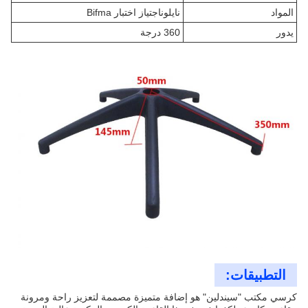
المواد
نايلون
اجتياز اختبار Bifma
يدور
360 درجة
التطبيقات:
كرسي مكتب "سيندلين" هو إضافة متميزة مصممة لتعزيز راحة ومرونة