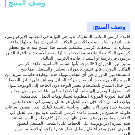
وصف المنتج
وصف المنتج:
قاعدة كرسي المكتب المتحركة لدينا هي النهاية في التصميم الايرغونومي،
بنيت لتوفير أساس صلب لكرسي المكتب الخاص بك.مما يجعلها إضافة
ممتازة إلى ملحقات كرسي مكتبكتم تصميم هذا المنتج ليتلاءم مع معظم
كراسي المكاتب الشائعة، مما يجعلها خيارًا متعدد الاستخدام للأفراد الذين
يرغبون في ترقية أو استبدال قاعدة الكرسي الحالية.
تتميز ميزة الدوران 360 درجة بأنها السمة الأساسية لقاعدة كرسي
المكتب الدوري. فإنها تسمح بالدوران السلس والبسيط ، مما يتيح
للمستخدمين الدوران في أي اتجاه بسهولة.هذه الوظيفة حاسمة لمزيد من
المهام والتعاون، حيث أنه يعزز حركة السائل ويساعد على تقليل الضغط
من خلال السماح للمستخدم بتغيير التوجه دون الحاجة إلى الوقوف.سواء
كنت تتحول للوصول إلى ملف أو الانخراط في مناقشة مع زميل، يقدم
القاعدة الدورية المرونة المطلوبة لسيناريوهات العمل الديناميكية.
وبالإضافة إلى ذلك، فإن دعم الحبل هو عامل رئيسي في الحفاظ على
وضعية جيدة ومنع آلام الظهر، وخاصة بالنسبة لأولئك الذين يقضون ساعات
طويلة جالسين.تم تصميم قاعدة كرسي المكتب لدينا مع دعم الحبل في
الاعتبار، مما يضمن دعم أسفل ظهرك بشكل كاف طوال اليوم. تساعد
هذه الميزة الايرغونومية على الحفاظ على المنحنى الطبيعي للعمود
الفقري.تعزيز وضع أفضل وتقليل خطر عدم الراحة أو الإصابة بمرور
الوقت.