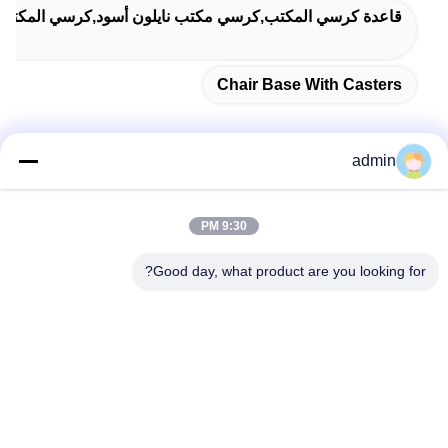
قاعدة كرسي المكتب,كرسي مكتب نايلون أسود,كرسي المكتب ال
Chair Base With Casters
admin
اتصل سريعًا
9:30 PM
عنوان
Good day, what product are you looking for?
38 شارع شافو، مدينة لونغجيانغ، منطقة شوند، مدينة فوشان،
مقاطعة قوانغدونغ، الصين
الهاتف
86-189-0281-4284
البريد الإلكتروني
mocailing@sendeline.com