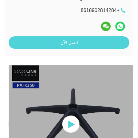
+8618902814284
اتصل الآن