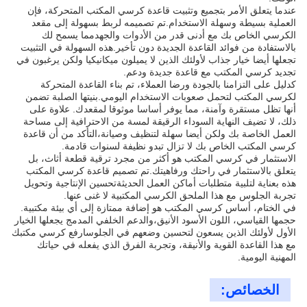
عندما يتعلق الأمر بتجميع وتثبيت قاعدة كرسي المكتب المتحركة، فإن
العملية بسيطة وسهلة الاستخدام.تم تصميمه لربط بسهولة إلى مقعد
الكرسي الخاص بك مع أدنى قدر من الأدوات والجهدمما يسمح لك
بالاستفادة من فوائد القاعدة الجديدة دون تأخير.هذه السهولة في التثبيت
تجعلها أيضا خيار جذاب لأولئك الذين لا يميلون ميكانيكيا ولكن يرغبون في
تجديد كرسي المكتب مع قاعدة جديدة ودعم.
كدليل على التزامنا بالجودة ورضا العملاء، تم بناء القاعدة المتحركة
لكرسي المكتب لتحمل صعوبات الاستخدام اليومي.بنيتها الصلبة تضمن
أنها تظل مستقرة وآمنة، مما يوفر أساسا موثوقا لمقعدك. علاوة على
ذلك، لا تضيف النهاية السوداء الرقيقة لمسة من الاحترافية إلى مساحة
العمل الخاصة بك ولكن أيضا سهلة لتنظيف وصيانة،التأكد من أن قاعدة
كرسي المكتب الخاص بك لا تزال تبدو نظيفة لسنوات قادمة.
الاستثمار في كرسي المكتب هو أكثر من مجرد ترقية قطعة أثاث، بل
يتعلق بالاستثمار في راحتك ورفاهيتك.تم تصميم قاعدة كرسي المكتب
هذه بعناية لتلبية متطلبات أماكن العمل الحديثةتحسين الإنتاجية وتحويل
تجربة الجلوس مع هذا الملحق الكرسي المكتبية لا غنى عنها.
في الختام، أساس كرسي المكتب هو إضافة ممتازة إلى أي بيئة مكتبية.
حجمها القياسي، اللون الأسود الأنيق،والدعم الخلفي المدمج يجعلها الخيار
الأول لأولئك الذين يسعون لتحسين وضعهم في الجلوسارفع كرسي مكتبك
مع هذا القاعدة القوية والأنيقة، وتجربة الفرق الذي يفعله في حياتك
المهنية اليومية.
الخصائص: