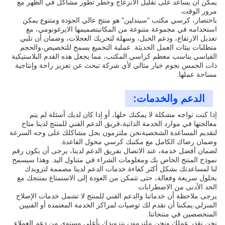
يمكن أن يساعد على تقليل الانزعاج وخطر تطور مشاكل في الظهر مع
مرور الوقت.
باختصار، كرسي مكتب "سيندلين" هو منتج عالي الجودة ومتنوع يمكن
استخدامه في مجموعة متنوعة من المكاتبتصميمها الايرغونومي، مع
تعديل الارتفاع، ودعم الحبل، وسهلة لتحريك العجلات، وضمان أن تلبي
متطلبات بيئات العمل الحديثة. عملية التجميع يسمح للتخصيص،والحجم
القياسي يناسب معظم كراسي المكتب، مما يجعل هذه القدم البلاستيكية
ذات الخمس نجوم خيار مثالي لأي شركة تبحث عن تعزيز راحة وإنتاجية
مساحة عملها.
الدعم والخدمات:
إذا كنت تواجه مشكلة لا يمكنك حلها، أو إذا كان لديك أسئلة لم يتم
معالجتها في موارد الخدمة الذاتية،فريق الدعم الفني للمنتج لدينا متاح
لتقديم المساعدة الشخصيةنحن ملتزمون بحل مشاكلك على وجه السرعة
وضمان رضاك الكامل مع مكتبك كرسي محول القاعدة.
لضمان أفضل خدمة، عند الاتصال بفريق الدعم لدينا، يرجى أن يكون رقم
نموذج المنتج الخاص بك ومعلومات الشراء في متناول اليد. وهذا سيسمح
لنا لمساعدتك بشكل أكثر كفاءة.خدمات الدعم لدينا مصممة لتزويدك
بحلول سريعة وفعالة، حتى تتمكن من العودة إلى الاستمتاع بمنتجك مع
الحد الأدنى من الاضطرابات
يرجى ملاحظة أن خدماتنا والدعم الفني للمنتج لا تشمل خدمات الإصلاح
المنزلي.يمكننا أن نقدم لك توصيات لمراكز الخدمة المعتمدة أو الفنيين
المتخصصين في منتجاتنا.
نحن نقدر عملك ونحن ملتزمون بتزويدك بأعلى مستوى من دعم العملاء