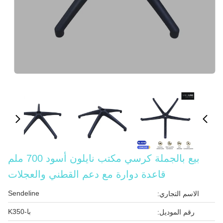
بيع بالجملة كرسي مكتب نايلون أسود 700 ملم
قاعدة دوارة مع دعم القطني والعجلات
Sendeline
الاسم التجاري:
با-K350
رقم الموديل: