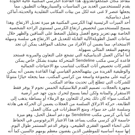
مقاعد مكان عملكغوانغدونغ، هذا القاعدة الكرسي المكتبية عالية الجودة
يقدم للمستخدمين العديد من المناسبات والسيناريوهات التطبيق، مما
يجعلها عنصر لا غنى عنه لكل من بيئات المكاتب التقليدية والحديثة،أماكن
عمل ديناميكية.
أحد الميزات الرئيسية لهذا الكرسي المكتبية هو ميزة تعديل الارتفاع. وهذا
يسمح للمستخدمين لتخصيص ارتفاع الكرسي لمستوى الراحة الشخصية
الخاصة بهم،تعزيز وضع أفضل وتقليل الضغط على الساقين والظهر خلال
ساعات العمل الطويلةالآلية القابلة للتعديل في الارتفاع هي سلسة وسهلة
الاستخدام، مما يضمن أن الأفراد من مختلف المواقف يمكن أن تجد
وضعهم المقعد المثالي بسهولة.
أما أماكن العمل الديناميكية التي تشجع على التعاون والمرونة فستجد
قاعدة كرسي مكتب Sendeline المتحركة مفيدة بشكل خاص.يمكن
للشركات تخصيص أثاث المكاتب لتتناسب مع الاحتياجات الجمالية
والوظيفية الفريدة من بيئتهمالحجم القياسي لهذا القاعدة يضمن أنه يمكن
تركيبه على مجموعة واسعة من كراسي المكتب، مما يجعله خيارًا متنوعًا
للشركات التي تتطلع إلى تحديث مقاعد المكتب.
مجهزة بالعجلات، تصميم القدم البلاستيكية الخمس نجوم لا يوفر فقط
الاستقرار والمتانة ولكن أيضا يسمح لتحرك بدون جهد عبر أرضية
المكتب.سواء كان ذلك يتحرك للتعاون مع الزملاء أو ببساطة يذهب إلى
الطابعة، حركة الانزلاق السلسة من العجلات يضمن أن الحركة هي هادئة
وسلسة على حد سواء، ومنع الاضطرابات في مكان العمل.
كما يأتي كرسي مكتب Sendeline مع دعم أسفل الحبل، وهو ميزة
حاسمة لأي كرسي مكتب.يساعد هذا الاعتبار الايرغونومي في الحفاظ
على انحناء العمود الفقري الطبيعي، وتوفر الدعم المستمر طوال اليوم.
إنها سمة أساسية للموظفين الذين يقضون معظم يومهم جالسين،كما أنه