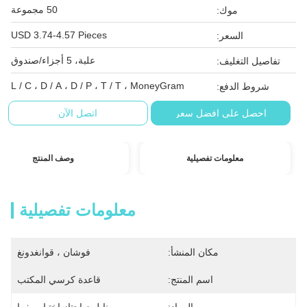
50 مجموعة
موك:
USD 3.74-4.57 Pieces
السعر:
علبة، 5 أجزاء/صندوق
تفاصيل التغليف:
L / C ، D / A ، D / P ، T / T ، MoneyGram
شروط الدفع:
احصل على افضل سعر
اتصل الآن
معلومات تفصيلية
وصف المنتج
معلومات تفصيلية
مكان المنشأ:
فوشان ، قوانغدونغ
اسم المنتج:
قاعدة كرسي المكتب