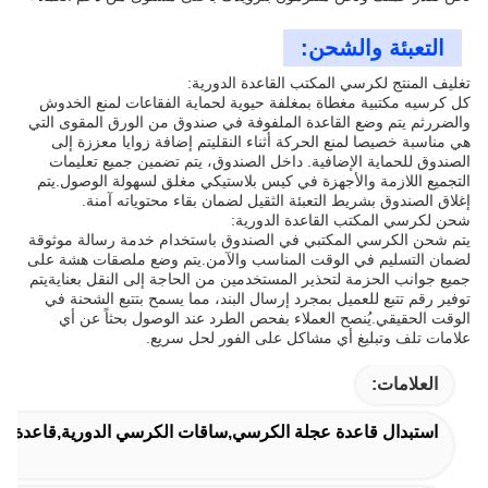
التعبئة والشحن:
تغليف المنتج لكرسي المكتب القاعدة الدورية:
كل كرسيه مكتبية مغطاة بمغلفة حيوية لحماية الفقاعات لمنع الخدوش
والضررثم يتم وضع القاعدة الملفوفة في صندوق من الورق المقوى التي
هي مناسبة خصيصا لمنع الحركة أثناء النقليتم إضافة زوايا معززة إلى
الصندوق للحماية الإضافية. داخل الصندوق، يتم تضمين جميع تعليمات
التجميع اللازمة والأجهزة في كيس بلاستيكي مغلق لسهولة الوصول.يتم
إغلاق الصندوق بشريط التعبئة الثقيل لضمان بقاء محتوياته آمنة.
شحن لكرسي المكتب القاعدة الدورية:
يتم شحن الكرسي المكتبي في الصندوق باستخدام خدمة رسالة موثوقة
لضمان التسليم في الوقت المناسب والآمن.يتم وضع ملصقات هشة على
جميع جوانب الحزمة لتحذير المستخدمين من الحاجة إلى النقل بعنايةيتم
توفير رقم تتبع للعميل بمجرد إرسال البند، مما يسمح بتتبع الشحنة في
الوقت الحقيقي.يُنصح العملاء بفحص الطرد عند الوصول بحثاً عن أي
علامات تلف وتبليغ أي مشاكل على الفور لحل سريع.
العلامات:
استبدال قاعدة عجلة الكرسي,ساقات الكرسي الدورية,قاعدة ا