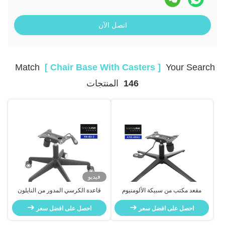
اتصل الآن
Match
[ Chair Base With Casters ]
Your Search
146
المنتجات
فيديو
مقعد مكتب من سبيكة الألومنيوم
قاعدة الكرسي المدور من النايلون
قاعدة معدنية قاعدة مقعد متحرك 800
الأسود مع عجلات ارتفاع قابل للتعديل
ملم مع عجلات
احصل على افضل سعر
احصل على افضل سعر