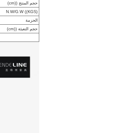
حجم المنتج ((cm)
N.W/G.W ((KGS)
الحزمة
حجم التعبئة ((cm)