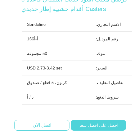
Casters أقدام خشبية إطار حديدي
الاسم التجاري:
Sendeline
رقم الموديل:
أ-أ166
موك:
50 مجموعة
السعر:
USD 2.73-3.42 set
تفاصيل التغليف:
كرتون، 5 قطع / صندوق
شروط الدفع:
د / أ
اتصل الآن
احصل على افضل سعر