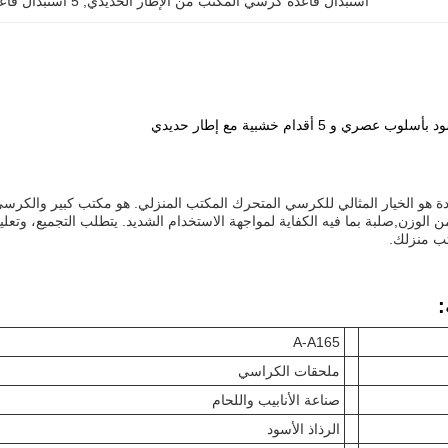
استبدال قاعدة كرسي المكتب من الإطار الحديدي
, 
5 استبدال قاعدة كرسي المكتب Casters
و 5 أقدام خشبية مع إطار حديدي
 هو الخيار المثالي للكرسي المتحرك المكتب المنزلي. هو مكتب كبير والكرسي 
 مع 300 رطلا من الوزن,صلبة بما فيه الكفاية لمواجهة الاستخدام الشديد. يتطلب التجمي
ب منزلك.
:
A-A165
ملحقات الكراسي
صناعة الأنابيب واللحام
الرذاذ الأسود