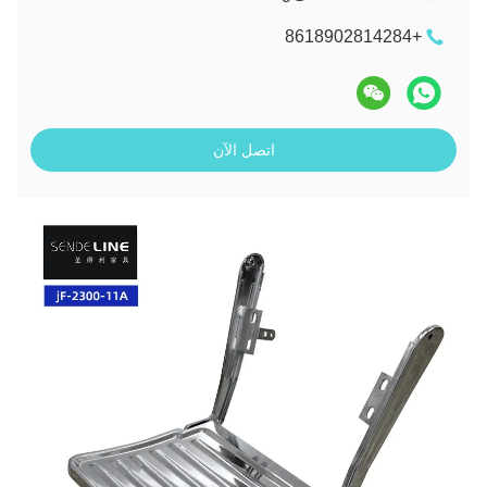
+8618902814284
اتصل الآن