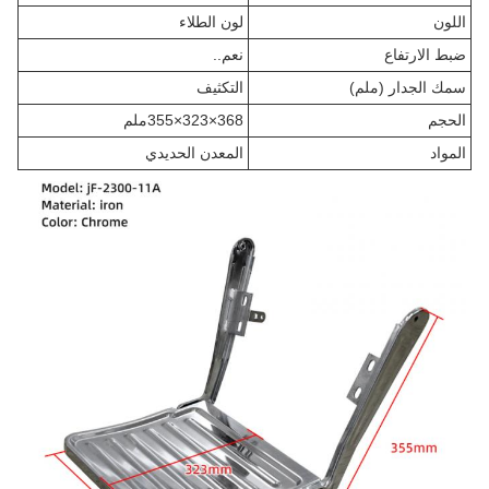
اللون
لون الطلاء
ضبط الارتفاع
نعم..
سمك الجدار (ملم)
التكثيف
الحجم
368×323×355ملم
المواد
المعدن الحديدي