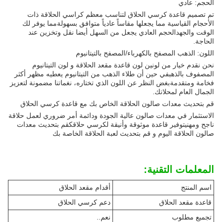
الحجم: عادي
تم تصميم قاعدة كرسي الحلاق لتناسب معظم كراسي الحلاقة ذات
الأحجام القياسية مما يجعلها مقاساً عادياً متوافق بسهولةمما يوفر لك
الوقت والجهدالحجم العادي يجعل من السهل أيضا نقل وتخزين عند
الحاجة.
اللون: الذهب المصفح بالكهرباء/المصفح بالتيتانيوم
نحن نقدم خيار من لونين لون قاعدة مقعد الحلاقة و لون التيتانيوم
المصفوف بالذهبفي حين أن طلاء الذهب من التيتانيوم يعطيه مظهر أكثر
فخامة ومتقدمةبغض النظر عن اللون الذي تختاره، نغماتنا مضمونة لتعزيز
الجمال العام لمحلاتك.
قم بتحديث معدات صالون الحلاقة الخاص بك مع قاعدة كرسي الحلاق
الاستثمار في معدات صالون عالية الجودة ودائمة أمر ضروري لعمل حلاقة
ناجح ومهنيتوفير قاعدة موثوقة وأنيقة لكرسي حلاقكقم بتحديث معدات
صالون الحلاقة اليوم و قم بتحديث لعبة الحلاقة الخاصة بك
المعلمات التقنية:
اسم المنتج
أقدام مقعد الحلاق
قاعدة مقعد الحلاق
دعم كرسي الحلاق
تجميع مطلوب
نعم..