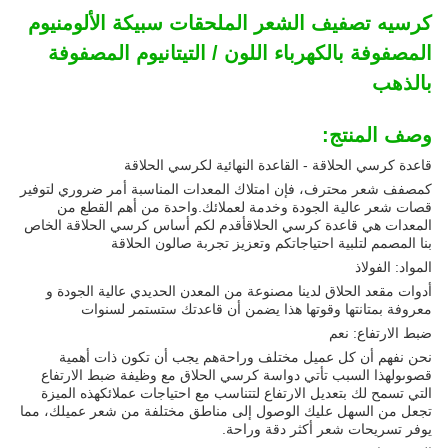
كرسيه تصفيف الشعر الملحقات سبيكة الألومنيوم
المصفوفة بالكهرباء اللون / التيتانيوم المصفوفة
بالذهب
وصف المنتج:
قاعدة كرسي الحلاقة - القاعدة النهائية لكرسي الحلاقة
كمصفف شعر محترف، فإن امتلاك المعدات المناسبة أمر ضروري لتوفير
قصات شعر عالية الجودة وخدمة لعملائك.واحدة من أهم القطع من
المعدات هي قاعدة كرسي الحلاقأقدم لكم أساس كرسي الحلاقة الخاص
بنا المصمم لتلبية احتياجاتكم وتعزيز تجربة صالون الحلاقة
المواد: الفولاذ
أدوات مقعد الحلاق لدينا مصنوعة من المعدن الحديدي عالية الجودة و
معروفة بمتانتها وقوتها هذا يضمن أن قاعدتك ستستمر لسنوات
ضبط الارتفاع: نعم
نحن نفهم أن كل عميل مختلف وراحةهم يجب أن تكون ذات أهمية
قصوىولهذا السبب تأتي دواسة كرسي الحلاق مع وظيفة ضبط الارتفاع
التي تسمح لك بتعديل الارتفاع لتتناسب مع احتياجات عملائكهذه الميزة
تجعل من السهل عليك الوصول إلى مناطق مختلفة من شعر عميلك، مما
يوفر تسريحات شعر أكثر دقة وراحة.