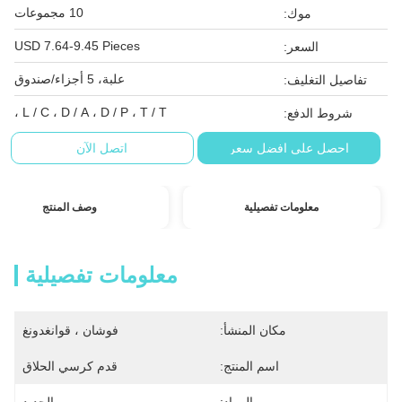
10 مجموعات
موك:
USD 7.64-9.45 Pieces
السعر:
علبة، 5 أجزاء/صندوق
تفاصيل التغليف:
L / C ، D / A ، D / P ، T / T ،
شروط الدفع:
احصل على افضل سعر
اتصل الآن
معلومات تفصيلية
وصف المنتج
معلومات تفصيلية
مكان المنشأ:
فوشان ، قوانغدونغ
اسم المنتج:
قدم كرسي الحلاق