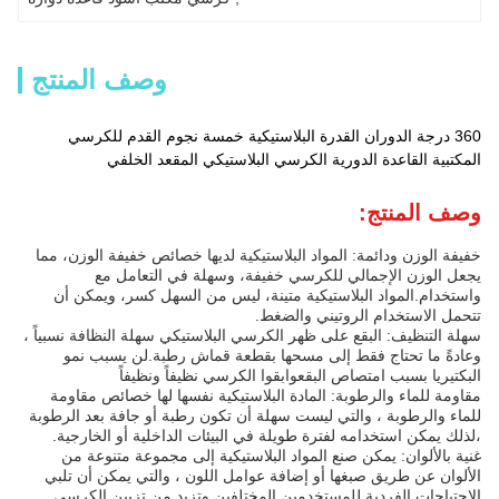
وصف المنتج
360 درجة الدوران القدرة البلاستيكية خمسة نجوم القدم للكرسي
المكتبية القاعدة الدورية الكرسي البلاستيكي المقعد الخلفي
وصف المنتج:
خفيفة الوزن ودائمة: المواد البلاستيكية لديها خصائص خفيفة الوزن، مما
يجعل الوزن الإجمالي للكرسي خفيفة، وسهلة في التعامل مع
واستخدام.المواد البلاستيكية متينة، ليس من السهل كسر، ويمكن أن
تتحمل الاستخدام الروتيني والضغط.
سهلة التنظيف: البقع على ظهر الكرسي البلاستيكي سهلة النظافة نسبياً ،
وعادةً ما تحتاج فقط إلى مسحها بقطعة قماش رطبة.لن يسبب نمو
البكتيريا بسبب امتصاص البقعوابقوا الكرسي نظيفاً ونظيفاً
مقاومة للماء والرطوبة: المادة البلاستيكية نفسها لها خصائص مقاومة
للماء والرطوبة ، والتي ليست سهلة أن تكون رطبة أو جافة بعد الرطوبة
،لذلك يمكن استخدامه لفترة طويلة في البيئات الداخلية أو الخارجية.
غنية بالألوان: يمكن صنع المواد البلاستيكية إلى مجموعة متنوعة من
الألوان عن طريق صبغها أو إضافة عوامل اللون ، والتي يمكن أن تلبي
الاحتياجات الفردية للمستخدمين المختلفين وتزيد من تزيين الكرسي.