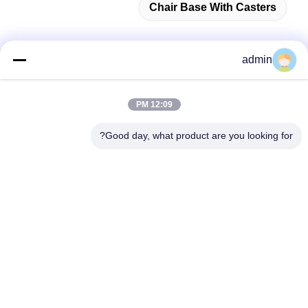
Chair Base With Casters
admin
اتصل سريعًا
12:09 PM
عنوان
Good day, what product are you looking for?
38 شارع شافو، مدينة لونغجيانغ، منطقة شوند، مدينة فوشان،
مقاطعة قوانغدونغ، الصين
الهاتف
86-189-0281-4284
البريد الإلكتروني
mocailing@sendeline.com