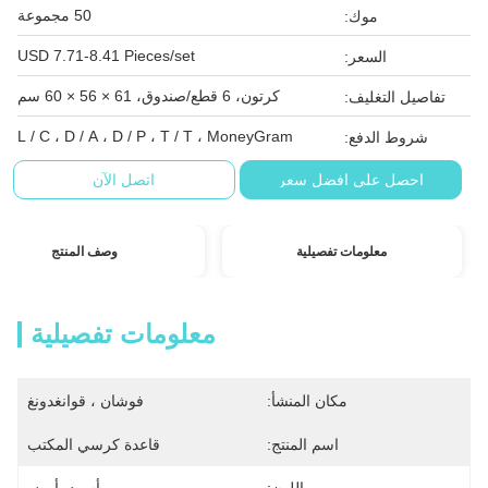
50 مجموعة
موك:
USD 7.71-8.41 Pieces/set
السعر:
كرتون، 6 قطع/صندوق، 61 × 56 × 60 سم
تفاصيل التغليف:
L / C ، D / A ، D / P ، T / T ، MoneyGram
شروط الدفع:
احصل على افضل سعر
اتصل الآن
معلومات تفصيلية
وصف المنتج
معلومات تفصيلية
مكان المنشأ:
فوشان ، قوانغدونغ
اسم المنتج:
قاعدة كرسي المكتب