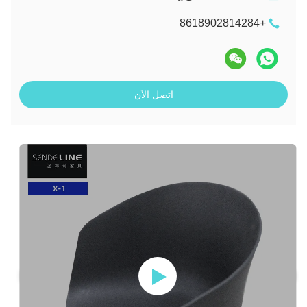
+8618902814284
اتصل الآن