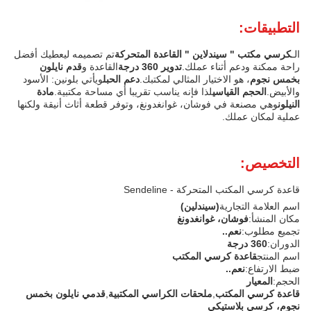
التطبيقات:
الـ
كرسي مكتب " سيندلاين " القاعدة المتحركة
تم تصميمه ليعطيك أفضل
راحة ممكنة ودعم أثناء عملك.
تدوير 360 درجة
القاعدة و
قدم نايلون
بخمس نجوم
، هو الاختيار المثالي لمكتبك.
دعم الحبل
ويأتي بلونين: الأسود
والأبيض.
الحجم القياسي
لذا فإنه يناسب تقريبا أي مساحة مكتبية.
مادة
النيلون
وهي مصنعة في فوشان، غوانغدونغ، وتوفر قطعة أثاث أنيقة ولكنها
عملية لمكان عملك.
التخصيص:
قاعدة كرسي المكتب المتحركة - Sendeline
اسم العلامة التجارية
(سيندلين)
مكان المنشأ:
فوشان، غوانغدونغ
تجميع مطلوب:
نعم..
الدوران:
360 درجة
اسم المنتج
قاعدة كرسي المكتب
ضبط الارتفاع:
نعم..
الحجم:
المعيار
قاعدة كرسي المكتب
,
ملحقات الكراسي المكتبية
,
قدمي نايلون بخمس
نجوم، كرسي بلاستيكي