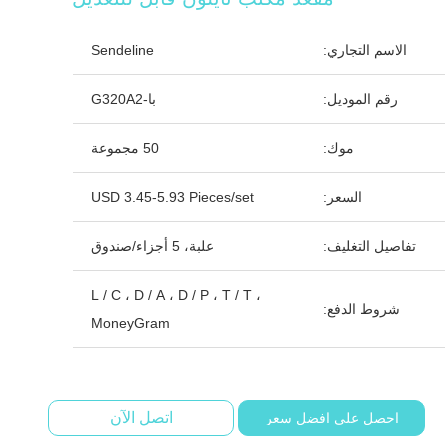
الاسم التجاري:
Sendeline
رقم الموديل:
با-G320A2
موك:
50 مجموعة
السعر:
USD 3.45-5.93 Pieces/set
تفاصيل التغليف:
علبة، 5 أجزاء/صندوق
L / C ، D / A ، D / P ، T / T ،
شروط الدفع:
MoneyGram
اتصل الآن
احصل على افضل سعر