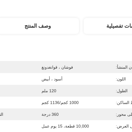
ات تفصيلية
وصف المنتج
 المنشأ:
فوشان ، قوانغدونغ
اللون:
أسود ، أبيض
الطول:
120 ملم
الساكن:
1000 كجم/1136 كجم
لى محور:
360 درجة
ال
ى العرض:
10,000 قطعة، 15 يوم عمل