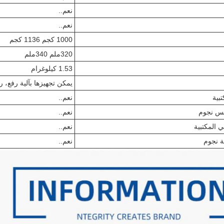
نعم..
نعم..
1000 كجم 1136 كجم
320ملم 340ملم
1.53 كيلوغرام
يمكن تجهيزها بآلية رفع، ر
بية
نعم..
مس نجوم
نعم..
 المكتبية
نعم..
 نجوم
نعم..