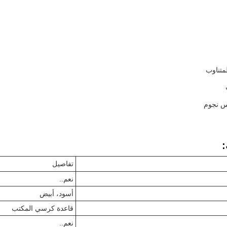
متناوب
س نجوم
:
تفاصيل
نعم..
أسود، أبيض
قاعدة كرسي المكتب
نعم..