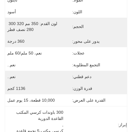
المواد:
نايلون
اللون:
أسود
لون القدم: 350 مم 320 300 
الحجم:
280 نصف قطر
يدور على محور:
360 درجة
عجلات:
نعم، 50 ملم/60 ملم
التجمع المطلوبة:
نعم..
دعم قطني:
نعم..
قدرة الوزن:
1136 كجم
القدرة على العرض:
10,000 قطعة، 15 يوم عمل
300 باوندات كرسي المكتب 
القاعدة الدورية
إبراز:
, 
كرسي مكتب 5 نجوم قاعدة 