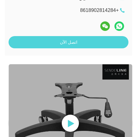
+8618902814284
اتصل الآن