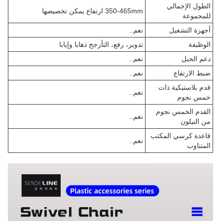
الطول الإجمالي
350-465mm ارتفاع يمكن تخصيصها
للمجموعة
أجهزة التشغيل
نعم..
الوظيفة
تدوير، رفع، التأرجح ذهابا وإيابا
دعم الحبل
نعم..
ضبط الارتفاع
نعم..
قدم بلاستيكية ذات
نعم..
خمس نجوم
القدم الخمس نجوم
نعم..
من النيلون
قاعدة كرسي المكتب
نعم..
المتناوب