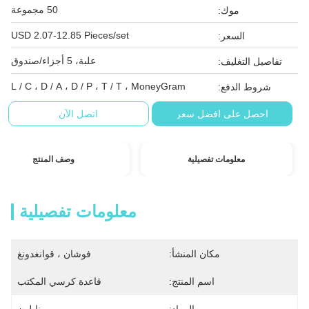
50 مجموعة
موك:
USD 2.07-12.85 Pieces/set
السعر:
علبة، 5 أجزاء/صندوق
تفاصيل التغليف:
L / C ، D / A ، D / P ، T / T ، MoneyGram
شروط الدفع:
احصل على افضل سعر
اتصل الآن
معلومات تفصيلية
وصف المنتج
معلومات تفصيلية
مكان المنشأ:
فوشان ، قوانغدونغ
اسم المنتج:
قاعدة كرسي المكتب