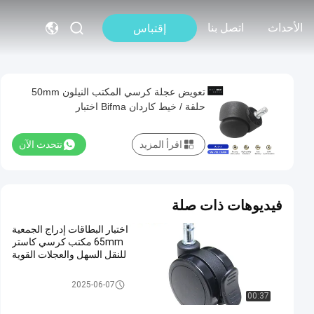
الأحداث
اتصل بنا
إقتباس
تعويض عجلة كرسي المكتب النيلون 50mm
حلقة / خيط كاردان Bifma اختبار
اقرأ المزيد
نتحدث الآن
فيديوهات ذات صلة
اختبار البطاقات إدراج الجمعية
65mm مكتب كرسي كاستر
للنقل السهل والعجلات القوية
استبدال عجلات كرسي المكتب
2025-06-07
00:37