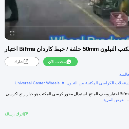
خيط كاردان Bifma اختبار
نتحدث الآن
شارك
المية
Universal Caster Wheels
#
سعر المصنع مقعد المكتب استبدال عجلة نايلون 50mm حلقة/خيط كاردان Bifma اختبار وصف المنتج: استبدال محور كرسي المكتب هو خيار رائع لكرسي
..
عرض المزيد
اترك رسالة