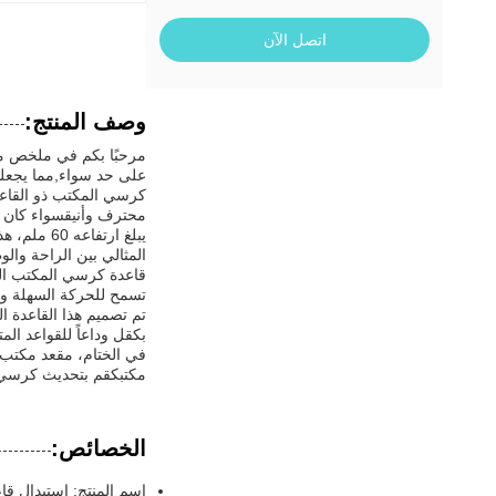
اتصل الآن
وصف المنتج:
على حد سواء,مما يجعلها
كرسي المكتب ذو القاع
محترف وأنيقسواء كان ل
المثالي بين الراحة وا
تسمح للحركة السهلة وا
تم تصميم هذا القاعدة ا
بكقل وداعاً للقواعد ال
في الختام، مقعد مكتب ا
مكتبكقم بتحديث كرسي مك
الخصائص:
اسم المنتج: استبدال ق