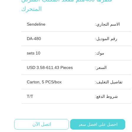
المتحرك
الاسم التجاري:
Sendeline
رقم الموديل:
DA-480
موك:
10 sets
السعر:
USD 3.58-611.43 Pieces
تفاصيل التغليف:
Carton, 5 PCS/box
شروط الدفع:
T/T
اتصل الآن
احصل على افضل سعر