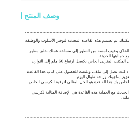
وصف المنتج
Office  - حل أنيق وحديث لترقية كرسي مكتبك. تم تصميم هذه القاعدة المعدنية لتوفير الأسلوب والوظيفة
 والحدّي يضيف لمسة من التطور إلى مساحة عملك،خلق مظهر
ماليتها الحديثة.
يبلغ ارتفاعه 60 ملم، هذا القاعدة توفر الاستقرار والدعم لكرسي مكتبك.مما يجعلها خيارًا موثوقًا لكرسي المكتب المنزلي الخاص بكيصل ارتفاع 60 ملم إلى التوازن
 المتحركة السلسة سواء كنت تصل إلى ملف، وتلتفت للحصول على كتاب،هذا القاعدة
يز إنتاجيتك وراحة طوال اليوم.
 الخاص بك.هذا القاعدة هو الحل المثالي لترقية الكرسي الخاص
لحديث مع العملية.هذه القاعدة هي الإضافة المثالية لكرسي
ملك.