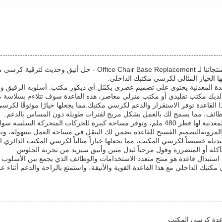
مرحبًا بكم في ملخص منتجاتنا لـ Chair Base Replacement
 الخيار المثالي لكرسي مكتبك الداخلي.
دة المعدنية يحتوي على تصميم عصري يكمّل أي ديكور مكتب. أسلوبه الرقيق
ديك مكتب تقليدي أو مكتب منزلي معاصر، هذه القاعدة سوف تتلاءم بسلاسة مع ج
لوظائف، مما يسمح لك بالعمل بشكل مريح لفترات طويلة دون المساس بالدعم.
قاعدة كرسي المكتب المعدنية لها قطر 480 ملم، وتوفر مساحة كبيرة للحركات
لمرونةالتصميم الفسيح للقاعدة يضمن لك التنقل في مساحة العمل بسهولة، وتعز
لبديلة خصيصاً لكرسي المكتب، مما يجعلها خياراً مثالياً لكرسي المكتب الدائري
متآكلة أو المتضررة وقول مرحباً لبدل متين وأنيق سيزيد من تجربة الجلوس
ستبدال قاعدة هو منتج متعدد الاستخدامات والوظائف الذي يجمع بين الأسلوب ا
تبك الداخلي مع هذا القاعدة القوية والأنيقة، واستمتع بالراحة والدعم أثناء ع
اعدة كرسي المكتب