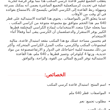
يتطلب التجميع لتغيير قاعدة كرسي المكتب هذا مما يوفر فرصة لتجربة
عملية في تحديث كرسيكعملية التجميع المباشرة يضمن أنه يمكنك بسرعة
وسهولة ربط القاعدة إلى الكرسي الخاص بكيسمح لك بالاستمتاع بفوائده
في أي وقت من الأوقات.
عندما يتعلق الأمر بالمواصفات ، يحتوي هذا القاعدة الاستبدالية على قطر
640 مم. هذا الحجم متوافق مع مجموعة متنوعة من كراسي المكتب ،
مما يجعله خيارًا متعدد الاستخدامات لنماذج الكراسي المختلفة.قطرها
الكبير يوفر الاستقرار والدعملضمان أن الكرسي يبقى آمناً وفعالاً أثناء
الاستخدام.
قم بتحسين مساحة عملك مع هذا المكتب مقعد استبدال قاعدة، مثالية
لمجموعات المكتب والكرسي، مكتب المنزل الكراسي المتحركة، وأكثر
من ذلك.مصممة لتلبية احتياجاتك في الدوار و الارتفاعمصنوعة من مواد
حديدية، وزنها 4 كيلوغرام، وتتميز قطرها بـ 640 ملم، هذا القاعدة
الاستبدالية توفر المزيج المثالي من القوة، والراحة، والتوافق.
الخصائص:
اسم المنتج: استبدال قاعدة كرسي المكتب
المواصفات: قطر 640 ملم
مطلوب تجميع: نعم
المواد: الحديد