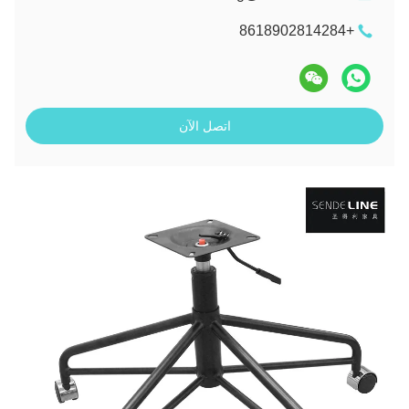
+8618902814284
اتصل الآن