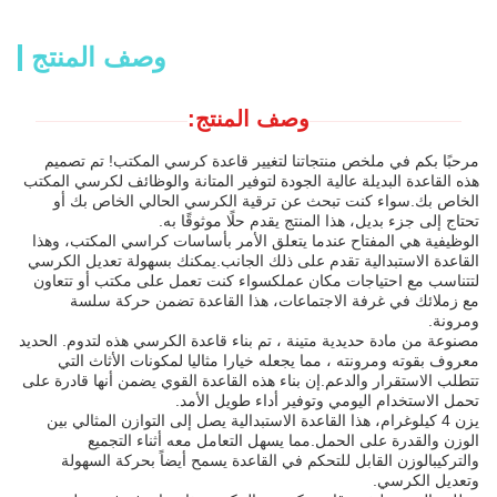
وصف المنتج
وصف المنتج:
مرحبًا بكم في ملخص منتجاتنا لتغيير قاعدة كرسي المكتب! تم تصميم
هذه القاعدة البديلة عالية الجودة لتوفير المتانة والوظائف لكرسي المكتب
الخاص بك.سواء كنت تبحث عن ترقية الكرسي الحالي الخاص بك أو
تحتاج إلى جزء بديل، هذا المنتج يقدم حلًا موثوقًا به.
الوظيفية هي المفتاح عندما يتعلق الأمر بأساسات كراسي المكتب، وهذا
القاعدة الاستبدالية تقدم على ذلك الجانب.يمكنك بسهولة تعديل الكرسي
لتتناسب مع احتياجات مكان عملكسواء كنت تعمل على مكتب أو تتعاون
مع زملائك في غرفة الاجتماعات، هذا القاعدة تضمن حركة سلسة
ومرونة.
مصنوعة من مادة حديدية متينة ، تم بناء قاعدة الكرسي هذه لتدوم. الحديد
معروف بقوته ومرونته ، مما يجعله خيارا مثاليا لمكونات الأثاث التي
تتطلب الاستقرار والدعم.إن بناء هذه القاعدة القوي يضمن أنها قادرة على
تحمل الاستخدام اليومي وتوفير أداء طويل الأمد.
يزن 4 كيلوغرام، هذا القاعدة الاستبدالية يصل إلى التوازن المثالي بين
الوزن والقدرة على الحمل.مما يسهل التعامل معه أثناء التجميع
والتركيبالوزن القابل للتحكم في القاعدة يسمح أيضاً بحركة السهولة
وتعديل الكرسي.