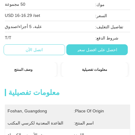
50 مجموعة
موك:
USD 16-16.29 /set
السعر:
علبة، 5 أجزاء/صندوق
تفاصيل التغليف:
T/T
شروط الدفع:
احصل على افضل سعر
اتصل الآن
معلومات تفصيلية
وصف المنتج
معلومات تفصيلية
Foshan, Guangdong
Place Of Origin:
اسم المنتج:
القاعدة المعدنية لكرسي المكتب