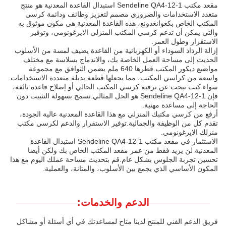
مقعد مكتب Sendeline QA4-12-1 استبدال القاعدة المعدنية هو منتج
متعدد الاستخدامات والضروري مصمم لتعزيز وظائف ودائمة كرسي
المكتب الخاص بكغوانغدونغ، هذه القاعدة المعدنية هي مكون موثوق به
والتي يمكن أن تدعم كرسي المكتب المنزلي الايرغونومي، وتوفير
الاستقرار وطول العمر.
إزالة الرذاذ السوداء أو الكهربائية من القاعدة يضيف لمسة من الأسلوب
الحديث إلى مساحة العمل الخاصة بك، والاندماج بسلاسة مع مختلف
مواضيع ديكور المكتب.قطرها 640 ملم يضمن التوافق مع مجموعة
واسعة من كراسي المكتب، مما يجعلها قطعة بديلة متعددة الاستخدامات.
سواء كنت تبحث عن ترقية كرسي المكتب الحالي أو إصلاح قاعدة تالفة،
فإن Sendeline QA4-12-1 هو الحل المثالي.تسمح بسهولة التثبيت دون
الحاجة إلى مساعدة مهنية.
أرفع من كرسي مكتبك المنزلي مع هذا القاعدة المعدنية عالية الجودة،
تقدم كل من الوظيفة والجمالية.توفير الاستقرار والدعم لكرسي مكتب
منزلك الايرغونومي.
الاستثمار في مقعد مكتب Sendeline QA4-12-1 استبدال القاعدة
المعدنية لن يزيد فقط من عمر مقعد المكتب الخاص بك ولكن أيضا
تحسين تجربة الجلوس بشكل عام.قم بتحديث مساحة عملك اليوم مع هذا
المكون الأساسي الذي يجمع بين الأسلوب، والمتانة، والعملية.
الدعم والخدمات:
فريق الدعم الفني للمنتج لدينا متاح لمساعدتك في أي أسئلة أو مشاكل