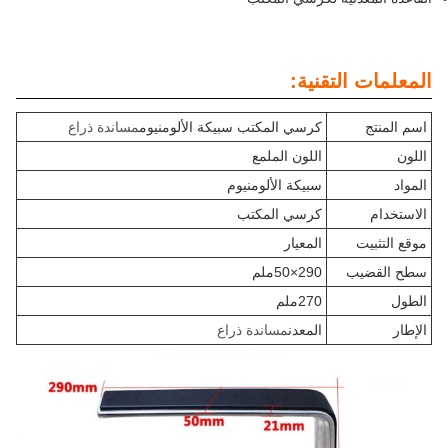
المعلمات التقنية:
اسم المنتج
كرسي المكتب سبيكة الألومنيوم
مساندة ذراع
اللون
اللون الملمع
المواد
سبيكة الألومنيوم
الاستخدام
كرسي المكتب
موقع التثبيت
المعيار
سطح القضيب
290×50ملم
الطول
270ملم
الإطار
المعدن
مساندة ذراع