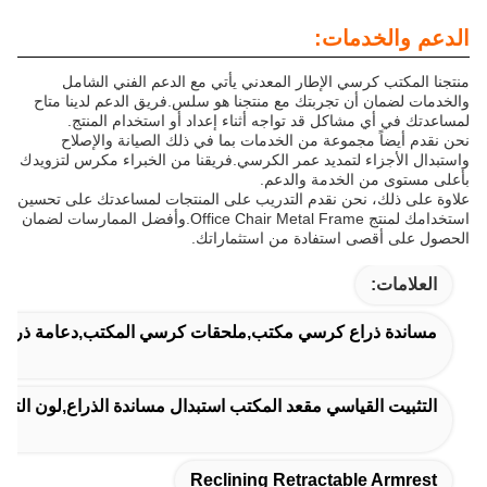
الدعم والخدمات:
منتجنا المكتب كرسي الإطار المعدني يأتي مع الدعم الفني الشامل
والخدمات لضمان أن تجربتك مع منتجنا هو سلس.فريق الدعم لدينا متاح
لمساعدتك في أي مشاكل قد تواجه أثناء إعداد أو استخدام المنتج.
نحن نقدم أيضاً مجموعة من الخدمات بما في ذلك الصيانة والإصلاح
واستبدال الأجزاء لتمديد عمر الكرسي.فريقنا من الخبراء مكرس لتزويدك
بأعلى مستوى من الخدمة والدعم.
علاوة على ذلك، نحن نقدم التدريب على المنتجات لمساعدتك على تحسين
استخدامك لمنتج Office Chair Metal Frame.وأفضل الممارسات لضمان
الحصول على أقصى استفادة من استثماراتك.
العلامات:
مساندة ذراع كرسي مكتب,ملحقات كرسي المكتب,دعامة ذراع م
التثبيت القياسي مقعد المكتب استبدال مساندة الذراع,لون التل
Reclining Retractable Armrest