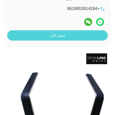
+8618902814284
اتصل الآن