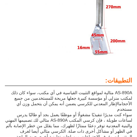
التطبيقات:
AS-890A مثالية لمواقع التثبيت القياسية في أي مكتب، سواء كان ذلك
لمكتب منزلي أو مؤسسة كبيرة.جعلها مريحة للمستخدمين من جميع
الأحجامالإطار المعدني للكرسي يضمن أنه يمكن أن يتحمل وزن أي
مستخدم
سواء كنت مديرًا تنفيذيًا مشغولًا أو موظفًا يعمل بجد أو طالبًا يدرس
لساعات طويلة ، فإن كرسي المكتب AS-890A مثالي لك.تصميمها المهني
والبنية المعدنية توفر دعمًا ممتازًا لظهرك، مما يقلل من خطر الإصابة بألم
في الظهر أو مشاكل أخرى ذات صلة. الكرسي مثالي أيضا لغرف
المؤتمرات وغرف الاجتماعات،ومساحات تعاونية أخرى حيث الراحة