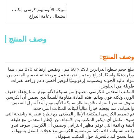
, 
سبيكة الألومنيوم كرسي مكتب 
استبدال دعامة الذراع
وصف المنتج
وصف المنتج:
يبلغ حجم سطح الدرابزين 290 × 50 مم ، ويقيس ارتفاعه 270 مم ، مما
يوفر دعمًا واسعًا للذراع ويضمن تجربة عمل مريحة.تم تصميم المقعد من
مواد عالية الجودة وتصميمه إرغونوميًا لتوفير أقصى دعم وراحة لفترات
طويلة من الجلوس.
المكتب المعدني للكرسي مصنوع من سبيكة الألومنيوم، مما يجعله خفيف
الوزن ولكنه قوي ودائم. هذه المادة مقاومة للصدأالذي يضمن أن الكرسي
سوف تستمر لسنوات قادمةإطار سبيكة الألومنيوم أيضاً سهل التنظيف
والصيانة، مما يجعله خياراً مثالياً لبيئات المكاتب المزدحمة.
تم تصميم الكرسي المكتبية الإطار المعدني مع نظرة عصرية وناضجة التي
سوف تكمل أي ديكور المكتب.يتم الانتهاء من الإطار المعدني مع طبقة
أنيقة ودائمة التي توفر مظهر احترافي ويضمن أن الكرسي سوف تبدو
رائعة لسنوات قادمةكما تم تصميم الكرسي مع عجلات للتنقل بسهولة،
مما يسمح لك بالتحرك حول المكتب بسهولة.