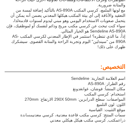
والمتانة ضرورية.
مع لونها الملمع، كرسي المكتب AS-890A بالتأكيد إضافة لمسة من
التعقيد والأناقة إلى أي بيئة المكتب.هيكلها المعدني يضمن أنه يمكن أن
يتحمل صعوبات الاستخدام اليومي وهو مبني ليدوم لسنوات قادمةلذا،
سواء كنت تبحث عن كرسي مكتب مريح ودائم لنفسك أو لموظفيك، فإن
Sendeline AS-890A هو الخيار المثالي.
إذاً، ما الذي تنتظره؟ استثمر في الإطار المعدني لكرسي المكتب AS-
890A من "سيندلين" اليوم وتجربة الراحة والمتانة القصوى. سيشكرك
ظهرك على ذلك!
التخصيص:
اسم العلامة التجارية: Sendeline
رقم الطراز: AS-890A
مكان المنشأ: فوشان، غوانغدونغ
استخدام: كرسي المكتب
المواصفات: سطح الدرابزين: 290X 50mm الارتفاع: 270mm
اللون: لون التلميع
موقع التثبيت: القياسية
سمات المنتج: كرسي مكتب قاعدة معدنية، كرسي معدني
مساندة
ذراع
مكتب, كرسي مكتب هيكل هيكلي معدني