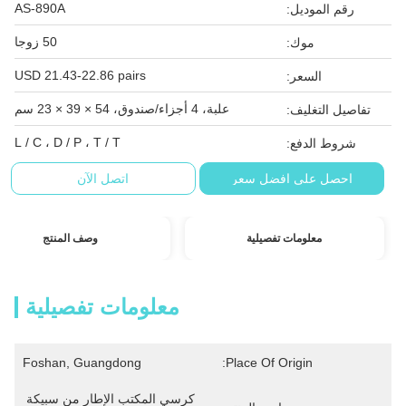
AS-890A
رقم الموديل:
50 زوجا
موك:
USD 21.43-22.86 pairs
السعر:
علبة، 4 أجزاء/صندوق، 54 × 39 × 23 سم
تفاصيل التغليف:
L / C ، D / P ، T / T
شروط الدفع:
احصل على افضل سعر
اتصل الآن
معلومات تفصيلية
وصف المنتج
معلومات تفصيلية
Foshan, Guangdong
Place Of Origin:
كرسي المكتب الإطار من سبيكة 