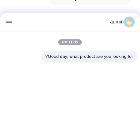
admin
اتصل سريعًا
11:05 PM
عنوان
Good day, what product are you looking for?
38 شارع شافو، مدينة لونغجيانغ، منطقة شوند، مدينة فوشان،
مقاطعة قوانغدونغ، الصين
الهاتف
86-189-0281-4284
البريد الإلكتروني
mocailing@sendeline.com