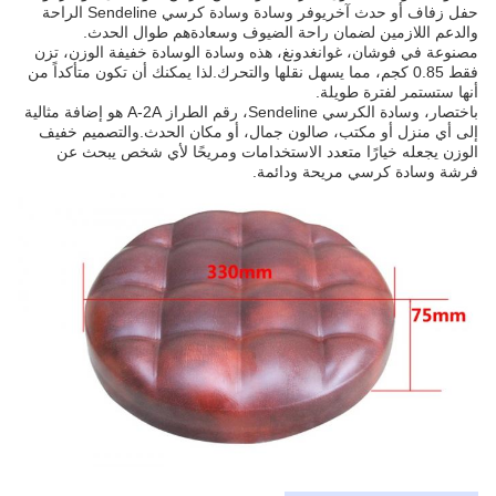
حفل زفاف أو حدث آخريوفر وسادة وسادة كرسي Sendeline الراحة
والدعم اللازمين لضمان راحة الضيوف وسعادةهم طوال الحدث.
مصنوعة في فوشان، غوانغدونغ، هذه وسادة الوسادة خفيفة الوزن، تزن
فقط 0.85 كجم، مما يسهل نقلها والتحرك.لذا يمكنك أن تكون متأكداً من
أنها ستستمر لفترة طويلة.
باختصار، وسادة الكرسي Sendeline، رقم الطراز A-2A هو إضافة مثالية
إلى أي منزل أو مكتب، صالون جمال، أو مكان الحدث.والتصميم خفيف
الوزن يجعله خيارًا متعدد الاستخدامات ومريحًا لأي شخص يبحث عن
فرشة وسادة كرسي مريحة ودائمة.