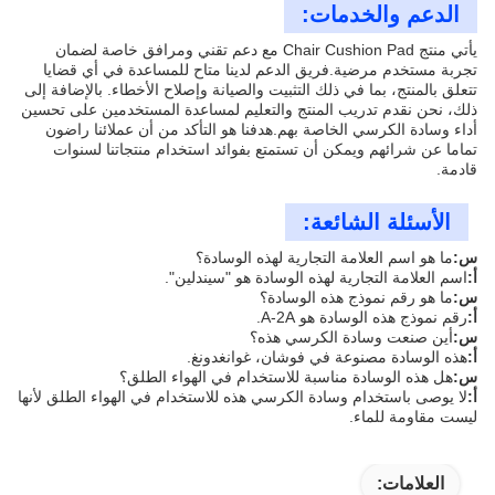
الدعم والخدمات:
يأتي منتج Chair Cushion Pad مع دعم تقني ومرافق خاصة لضمان
تجربة مستخدم مرضية.فريق الدعم لدينا متاح للمساعدة في أي قضايا
تتعلق بالمنتج، بما في ذلك التثبيت والصيانة وإصلاح الأخطاء. بالإضافة إلى
ذلك، نحن نقدم تدريب المنتج والتعليم لمساعدة المستخدمين على تحسين
أداء وسادة الكرسي الخاصة بهم.هدفنا هو التأكد من أن عملائنا راضون
تماما عن شرائهم ويمكن أن تستمتع بفوائد استخدام منتجاتنا لسنوات
قادمة.
الأسئلة الشائعة:
س:
ما هو اسم العلامة التجارية لهذه الوسادة؟
أ:
اسم العلامة التجارية لهذه الوسادة هو "سيندلين".
س:
ما هو رقم نموذج هذه الوسادة؟
أ:
رقم نموذج هذه الوسادة هو A-2A.
س:
أين صنعت وسادة الكرسي هذه؟
أ:
هذه الوسادة مصنوعة في فوشان، غوانغدونغ.
س:
هل هذه الوسادة مناسبة للاستخدام في الهواء الطلق؟
أ:
لا يوصى باستخدام وسادة الكرسي هذه للاستخدام في الهواء الطلق لأنها
ليست مقاومة للماء.
العلامات: