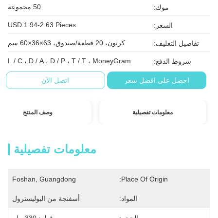
50 مجموعة
موك:
USD 1.94-2.63 Pieces
السعر:
كرتون، 20 قطعة/صندوق، 63×36×60 سم
تفاصيل التغليف:
L / C ، D / A ، D / P ، T / T ، MoneyGram
شروط الدفع:
احصل على افضل سعر
اتصل الآن
معلومات تفصيلية
وصف المنتج
معلومات تفصيلية
Foshan, Guangdong
Place Of Origin:
المواد:
أسفنجة من البوليسترول