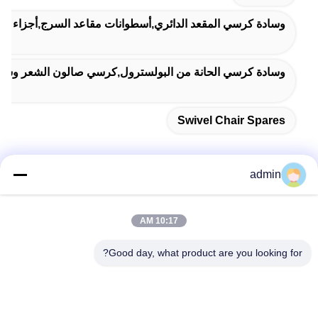
وسادة كرسي المقعد الدائري,أسطوانات مقاعد السرج,أجزاء م
وسادة كرسي الحانة من البولسترول,كرسي صالون الشعر وسادة وسادة,330ملم قطر الو
Swivel Chair Spares
admin
اتصل سريعًا
10:17 AM
عنوان
Good day, what product are you looking for?
38 شارع شافو، مدينة لونغجيانغ، منطقة شوند، مدينة فوشان،
مقاطعة قوانغدونغ، الصين
الهاتف