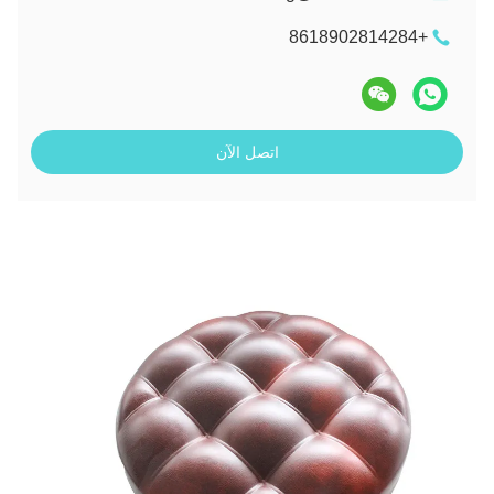
+8618902814284
اتصل الآن