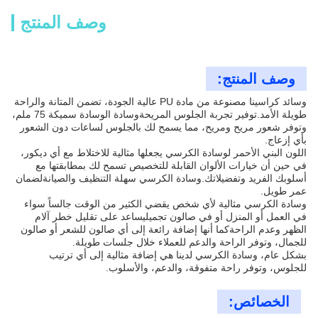
وصف المنتج
وصف المنتج:
وسائد كراسينا مصنوعة من مادة PU عالية الجودة، تضمن المتانة والراحة
طويلة الأمد.توفير تجربة الجلوس المريحةوسادة الوسادة سميكة 75 ملم،
وتوفر شعور مريح ومريح، مما يسمح لك بالجلوس لساعات دون الشعور
بأي إزعاج.
اللون البني الأحمر لوسادة الكرسي يجعلها مثالية للاختلاط مع أي ديكور،
في حين أن خيارات الألوان القابلة للتخصيص تسمح لك بمطابقتها مع
أسلوبك الفريد وتفضيلاتك.وسادة الكرسي سهلة التنظيف والصيانةلضمان
عمر طويل.
وسادة الكرسي مثالية لأي شخص يقضي الكثير من الوقت جالساً سواء
في العمل أو المنزل أو في صالون تجميليساعد على تقليل خطر آلام
الظهر وعدم الراحةكما أنها إضافة رائعة إلى أي صالون للشعر أو صالون
للجمال، وتوفر الراحة والدعم للعملاء خلال جلسات طويلة.
بشكل عام، وسادة الكرسي لدينا هي إضافة مثالية إلى أي ترتيب
للجلوس، وتوفر راحة متفوقة، والدعم، والأسلوب.
الخصائص: