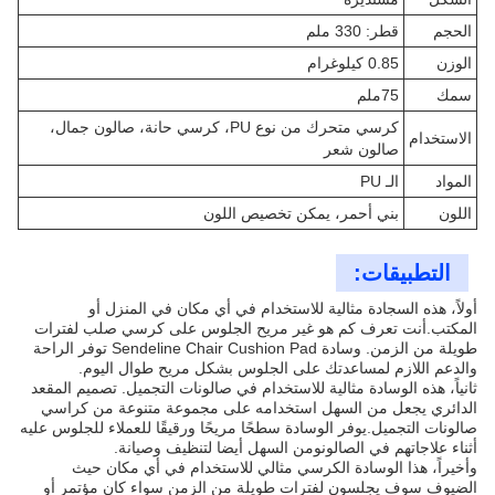
الحجم
قطر: 330 ملم
الوزن
0.85 كيلوغرام
سمك
75ملم
كرسي متحرك من نوع PU، كرسي حانة، صالون جمال،
الاستخدام
صالون شعر
المواد
الـ PU
اللون
بني أحمر، يمكن تخصيص اللون
التطبيقات:
أولاً، هذه السجادة مثالية للاستخدام في أي مكان في المنزل أو
المكتب.أنت تعرف كم هو غير مريح الجلوس على كرسي صلب لفترات
طويلة من الزمن. وسادة Sendeline Chair Cushion Pad توفر الراحة
والدعم اللازم لمساعدتك على الجلوس بشكل مريح طوال اليوم.
ثانياً، هذه الوسادة مثالية للاستخدام في صالونات التجميل. تصميم المقعد
الدائري يجعل من السهل استخدامه على مجموعة متنوعة من كراسي
صالونات التجميل.يوفر الوسادة سطحًا مريحًا ورقيقًا للعملاء للجلوس عليه
أثناء علاجاتهم في الصالونومن السهل أيضا لتنظيف وصيانة.
وأخيراً، هذا الوسادة الكرسي مثالي للاستخدام في أي مكان حيث
الضيوف سوف يجلسون لفترات طويلة من الزمن سواء كان مؤتمر أو