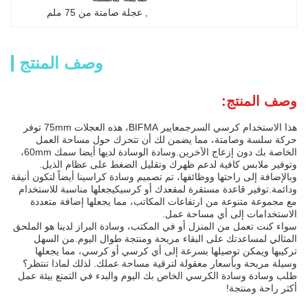
, 
عجلة صامتة من 75 ملم
وصف المنتج
وصف المنتج:
هذا الاستخدام كرسي السرج
معايير BIFMA، هذه العجلات 75mm توفر
حركة سلسة وصامتة، مما يضمن لك أن تتحرك حول مساحة العمل
الخاصة بك دون إزعاج الآخرين.وسادة الوسادة لديها أيضا سمك 60mm،
وتوفير ملابس كافية لدعم ظهرك وتقليل الضغط على عظام الذيل.
وبالإضافة إلى راحتها ووظائفها، تم تصميم وسادة كراسينا أيضاً لتكون أنيقة
ودائمة.توفير قاعدة مستقرة لمقعدك أو كرسيكيجعلها مناسبة للاستخدام
مع مجموعة متنوعة من ارتفاعات المكاتب، مما يجعلها إضافة متعددة
الاستخدامات إلى أي مساحة عمل.
سواء كنت تعمل من المنزل أو في المكتب، وسادة البراز لدينا هو الملحق
المثالي لمساعدتك على البقاء مريحة ومنتجة طوال اليوم.من السهل
تركيبها ويمكن توصيلها بسرعة إلى أي كرسي أو كرسي، مما يجعلها
وسيلة مريحة وبأسعار معقولة لترقية مساحة عملك. لذلك لماذا تنتظر؟
طلب وسادة وسادة الكرسي الخاص بك اليوم والبدء في التمتع بيئة عمل
أكثر راحة ومنتجة!