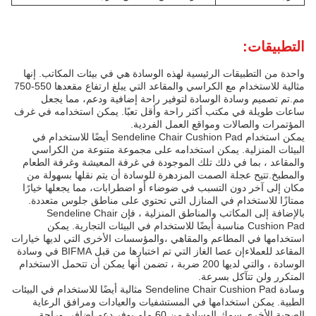
التطبيقات:
واحدة من التطبيقات الرئيسية لهذه الوسادة هي في بيئات المكاتب. إنها
مثالية للاستخدام مع الكراسي والمقاعد التي يبلغ ارتفاع مقعدها 550-750
مم.تم تصميم وسادة الوسادة لتوفير راحة إضافية ودعم، مما يجعل
ساعات طويلة في مكتب أكثر راحة وأقل تعبًا. يمكن استخدامه في غرف
المؤتمرات والصالات ومواقع العمل الفردية.
يمكن استخدام Sendeline Chair Cushion Pad أيضًا للاستخدام في
البيئات المنزلية. يمكن استخدامه على مجموعة متنوعة من الكراسي
والمقاعد ، بما في ذلك تلك الموجودة في غرفة المعيشة وغرفة الطعام
والمطبخ.تتيح عجلة الصمت المزدهرة للوسادة أن يتم نقلها بسهولة من
مكان إلى آخر دون التسبب في ضوضاء أو اضطرابات، مما يجعلها خيارًا
ممتازًا للاستخدام في المنازل التي تحتوي على مناطق جلوس متعددة.
بالإضافة إلى المكاتب والمناطق المنزلية ، فإن Sendeline Chair
Cushion Pad مناسبة أيضًا للاستخدام في البيئات التجارية. يمكن
استخدامها في المطاعم والمقاهي ،والمؤسسات الأخرى التي لديها خيارات
المقاعد للعملاءإن عصا الغاز التي تم اختبارها من قبل BIFMA في وسادة
الوسادة ، والتي لديها 200 ضربة ، تضمن أنها يمكن أن تتحمل الاستخدام
المتكرر ولن تتآكل بسرعة.
وسادة Sendeline Chair Cushion Pad مثالية أيضًا للاستخدام في البيئات
الطبية. يمكن استخدامها في المستشفيات والعيادات ومرافق الرعاية
الصحية الأخرى.سمك الوسادة من 60 ملم يوفر دعم إضافي وراحة