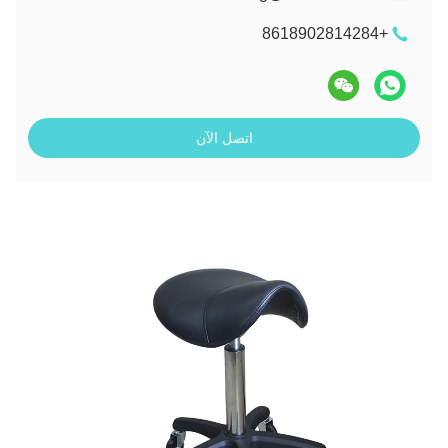
+8618902814284
اتصل الآن