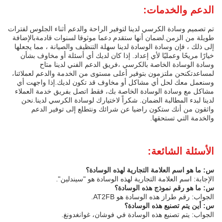
الدعم والخدمات:
تم تصميم وسادة الكرسي لدينا لتوفير الراحة والدعم أثناء الجلوس لفترات
طويلة من الزمن.لضمان أنها ستقدم دعما موثوقا لسنوات قادمةبالإضافة
إلى ذلك ، فإن وسادة الوسادة لدينا سهلة التنظيف والصيانة ، مما يجعلها
خيارًا مريحًا وعمليًا لأي إعداد. إذا كان لديك أي أسئلة أو مخاوف بشأن
وسادة الوسادة الخاصة بالكرسي ،فريق الدعم الفني لدينا متاح
لمساعدتكنحن ملتزمون بتوفير أعلى مستوى من الخدمة والدعم لعملائنا،
وسنعمل معك لحل أي مشاكل أو مخاوف قد تكون لديك.إذا واجهت أي
مشاكل مع وسادة الوسادة الخاصة بك، فقط اتصل بفريق خدمة العملاء
لدينا لبدء المطالبة الضمان. شكراً لاختيارك لوسادة الكرسي لدينا.نحن
واثقون من أنك ستكون راضيا عن شرائك ونتطلع إلى توفير الدعم
والخدمة التي تستحقها.
الأسئلة الشائعة:
س: ما هو اسم العلامة التجارية لهذه الوسادة؟
الإجابة: اسم العلامة التجارية لهذه الوسادة هو "سيندلين".
س: ما هو رقم نموذج هذه الوسادة؟
الجواب: رقم طراز هذه الوسادة هو AT2FB.
س: أين يتم تصنيع هذه الوسادة؟
الجواب: يتم تصنيع هذه الوسادة في فوشان، غوانغدونغ.