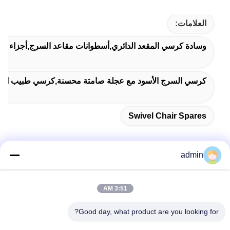
العلامات:
وسادة كرسي المقعد الدائري,أسطوانات مقاعد السرج,أجزاء م
كرسي السرج الأسود مع عجلة صامتة محسنة,كرسي طبيب الأسنان 
Swivel Chair Spares
admin
اتصل سريعًا
3:51 AM
عنوان
Good day, what product are you looking for?
38 شارع شافو، مدينة لونغجيانغ، منطقة شوند، مدينة فوشان،