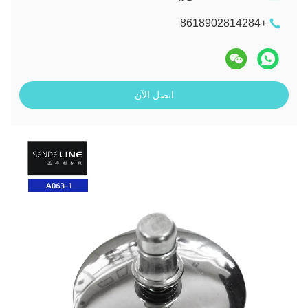
+8618902814284
اتصل الآن