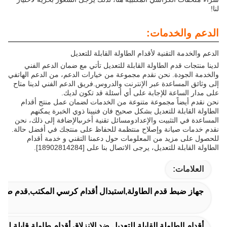
لنا!
الدعم والخدمات:
الدعم والخدمة التقنية لأقدام الطاولة القابلة للتعديل
لدينا منتجات قدم الطاولة القابلة للتعديل تأتي مع ضمان الدعم الفني
والخدمة الجودة. نحن نقدم مجموعة من خيارات الدعم، من الدعم الهاتفي
إلى وثائق المساعدة عبر الإنترنت والدروس.فريق الدعم الفني لدينا متاح
على مدار الساعة للإجابة على أي أسئلة قد تكون لديك.
نحن نقدم أيضاً مجموعة متنوعة من الخدمات لضمان عمل منتج أقدام
الطاولة القابلة للتعديل بشكل صحيح فان فنيينا ذوي الخبرة يمكنهم
المساعدة في التثبيت والإعدادومسائل تقنية أخرىبالإضافة إلى ذلك، نحن
نقدم خدمات صيانة وإصلاح منتظمة للحفاظ على منتجك في أفضل حالة.
للحصول على مزيد من المعلومات حول دعمنا التقني و خدمة أقدام
الطاولة القابلة للتعديل، يرجى الاتصال بنا على [18902814284].
العلامات:
جهاز ضبط قدم الطاولة,استبدال أقدام كرسي المكتب,قدم طاولة
أقدام الطاولة القابلة للتعديل ضد الانزلاق,أقدام طاولة قابلة للتعديل من الحديد,