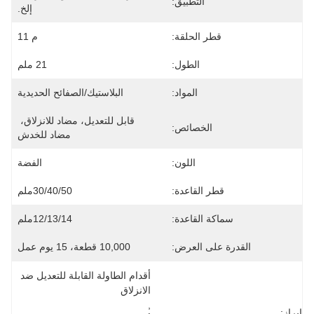
التطبيق:
إلخ.
قطر الحلقة:
م 11
الطول:
21 ملم
المواد:
البلاستيك/الصفائح الحديدية
قابل للتعديل، مضاد للانزلاق، 
الخصائص:
مضاد للخدش
اللون:
الفضة
قطر القاعدة:
30/40/50ملم
سماكة القاعدة:
12/13/14ملم
القدرة على العرض:
10,000 قطعة، 15 يوم عمل
أقدام الطاولة القابلة للتعديل ضد 
الانزلاق
, 
إبراز: