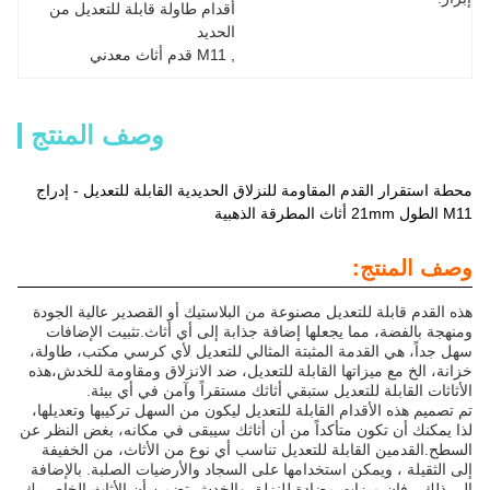
أقدام طاولة قابلة للتعديل من 
الحديد
, 
M11 قدم أثاث معدني
وصف المنتج
محطة استقرار القدم المقاومة للنزلاق الحديدية القابلة للتعديل - إدراج
M11 الطول 21mm أثاث المطرقة الذهبية
وصف المنتج:
هذه القدم قابلة للتعديل مصنوعة من البلاستيك أو القصدير عالية الجودة
ومنهجة بالفضة، مما يجعلها إضافة جذابة إلى أي أثاث.تثبيت الإضافات
سهل جداً، هي القدمة المثبتة المثالي للتعديل لأي كرسي مكتب، طاولة،
خزانة، الخ مع ميزاتها القابلة للتعديل، ضد الانزلاق ومقاومة للخدش،هذه
الأثاثات القابلة للتعديل ستبقي أثاثك مستقراً وآمن في أي بيئة.
تم تصميم هذه الأقدام القابلة للتعديل ليكون من السهل تركيبها وتعديلها،
لذا يمكنك أن تكون متأكداً من أن أثاثك سيبقى في مكانه، بغض النظر عن
السطح.القدمين القابلة للتعديل تناسب أي نوع من الأثاث، من الخفيفة
إلى الثقيلة ، ويمكن استخدامها على السجاد والأرضيات الصلبة. بالإضافة
إلى ذلك ، فإن ميزات مضادة للنزلق والخدش تضمن أن الأثاث الخاص بك