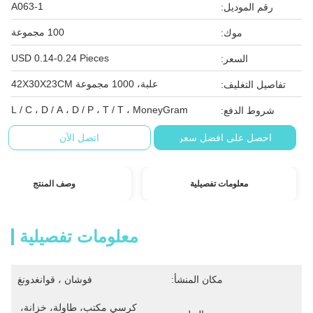
A063-1
رقم الموديل:
100 مجموعة
موك:
USD 0.14-0.24 Pieces
السعر:
علبة، 1000 مجموعة 42X30X23CM
تفاصيل التغليف:
L / C ، D / A ، D / P ، T / T ، MoneyGram
شروط الدفع:
احصل على افضل سعر
اتصل الآن
معلومات تفصيلية
وصف المنتج
معلومات تفصيلية
مكان المنشأ:
فوشان ، قوانغدونغ
كرسي مكتب، طاولة، خزانة، 