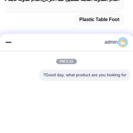
Plastic Table Foot
admin
اتصل سريعًا
5:10 PM
عنوان
Good day, what product are you looking for?
38 شارع شافو، مدينة لونغجيانغ، منطقة شوند، مدينة فوشان،
مقاطعة قوانغدونغ، الصين
الهاتف
86-189-0281-4284
البريد الإلكتروني
mocailing@sendeline.com