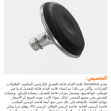
التخصيص:
تقدم Sendeline ثلاثية أقدام قابلة للتعديل للكراسي المكتبية، الطاولات،
الخزانات، وأكثر من ذلك! تم إنشاء ثلاثية أقدام قابلة للتعديل لدينا في
فوشان، غوانغدونغ، وتشمل ميزات قابلة للتعديل، مضادة للنزلق، ومضادة
للخدش.نحن مصنع المصدر، لذلك سواء كانت جودة المنتج أو الأسعار
مواتية للغاية؛ بالإضافة إلى ذلك نحن ننتج أيضا قاعدة كرسي المكتب،
قاعدة كرسي الحانة، قاعدة كرسي الحلاق، كرسي PU، وهلم جرا;يمكن
شراء ملحقات الكراسي المكتبية هنا، لذلك يرجى الشعور بحرية لاختيار