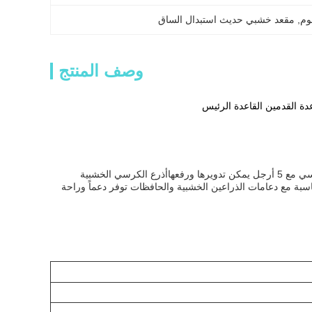
وم
, 
مقعد خشبي حديث استبدال الساق
وصف المنتج
ة القدمين القاعدة الرئيس
قدما الكرسي الخشبية لدينا ستبدو رائعة في أي منزل أو مكتب.مما يجعلها مثالية لأي كرسي بطول قياسي مع 5 أرجل يمكن تدويرها ورفعهاأذرع الكرسي الخشبية
سبة مع دعامات الذراعين الخشبية والحافظات توفر دعماً وراحة