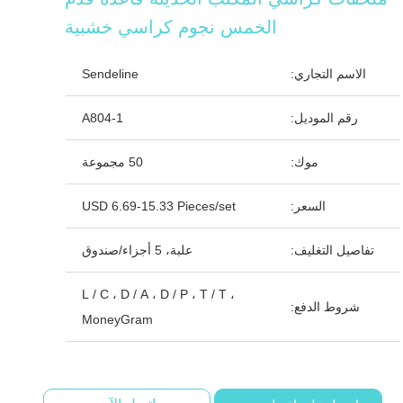
الخمس نجوم كراسي خشبية
الاسم التجاري:
Sendeline
رقم الموديل:
A804-1
موك:
50 مجموعة
السعر:
USD 6.69-15.33 Pieces/set
تفاصيل التغليف:
علبة، 5 أجزاء/صندوق
L / C ، D / A ، D / P ، T / T ،
شروط الدفع:
MoneyGram