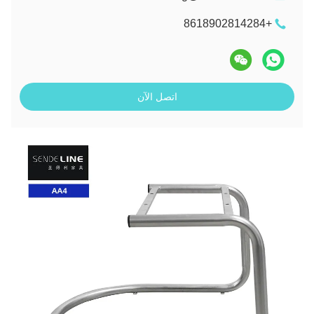
+8618902814284
اتصل الآن