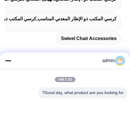
كرسي المكتب ذو الإطار المعدني المناسب,كرسي المكتب ذو ال
Swivel Chair Accessories
admin
اتصل سريعًا
7:33 AM
عنوان
Good day, what product are you looking for?
38 شارع شافو، مدينة لونغجيانغ، منطقة شوند، مدينة فوشان،
مقاطعة قوانغدونغ، الصين
الهاتف
86-189-0281-4284