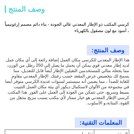
وصف المنتج
كرسي المكتب ذو الإطار المعدني عالي الجودة - بناء دائم مصمم إرغونيمياً
، أسود مع لون مصقول بالكهرباء
وصف المنتج:
هذا الإطار المعدني للكرسي مكان العمل إضافة رائعة إلى أي مكان عمل.
لديه إطار معدني قوي يمكن أن يحمل ما يصل إلى 250 رطل من الوزن،
مما يجعله مثالي للمستخدمين الثقيلين.الإطار أيضاً قابل للتعديل، مما
يسمح لك بتخصيص عرض المقعد حسب رغبتك. الإطار المعدني مقاوم
للغاية للصدأ ، مما يضمن أنه سيستمر لسنوات عديدة.الكرسي متوفر أيضا
في مجموعة من الألوان لاستكمال ديكور أي بيئة مكان العمل.التثبيت
بسيط وسريع، حتى تتمكن من العودة إلى العمل على الفور. هذا المكتب
كرسي الإطار المعدني هو خيار ممتاز لأي مكتب بسبب مزيج مذهل من
القوة، المتانة،و الأسلوب.
المعلمات التقنية: