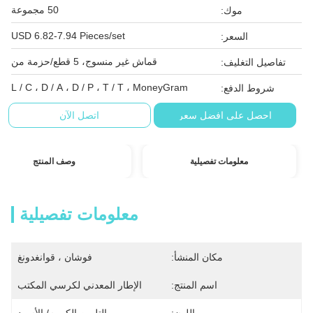
50 مجموعة
موك:
USD 6.82-7.94 Pieces/set
السعر:
قماش غير منسوج، 5 قطع/حزمة من
تفاصيل التغليف:
L / C ، D / A ، D / P ، T / T ، MoneyGram
شروط الدفع:
احصل على افضل سعر
اتصل الآن
معلومات تفصيلية
وصف المنتج
معلومات تفصيلية
مكان المنشأ:
فوشان ، قوانغدونغ
اسم المنتج:
الإطار المعدني لكرسي المكتب