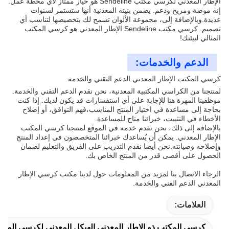
الإطار المعدني لكرسي مكتب Sendeline هو خيار ممتاز لأي محطة عمل.
إنه موضة ومريح ودعم. يضمن بنيته المعدنية أنها ستستمر لسنوات
عديدة.وبالإضافة إلى، مجموعة الألوان تسمح لك بتخصيصها لتناسب أي
تصميم. كرسي مكتب Sendeline الإطار المعدني هو كرسي المكتب
المثالي لبيئتك!
الدعم والخدمات:
كرسي المكتب الإطار المعدني الدعم التقني والخدمة
لمنتجنا من الكراسي المكتبية المعدنية، نحن نقدم الدعم التقني والخدمة.
موظفينا المهرة هنا للإجابة على أي استفسارات قد يكون لديك. إذا كنت
بحاجة إلى مساعدة في اختيار المنتج المناسب،فهم التوافق، أو إصلاح
الأخطاء في التثبيت، خبرائنا متاح للمساعدة.
بالإضافة إلى ذلك، نحن نقدم خدمة في الموقع لمنتجنا كرسي المكتب
الإطار المعدني. يمكن أن يُساعدك خبرائنا المتخصصون في إعداد المنتج
وإصلاحه وصيانته.نحن أيضا نقدم التدريب على الفريق والتعليم لضمان
الحصول على أقصى قدر من المنتج الخاص بك.
الرجاء الاتصال بنا لمزيد من المعلومات حول لدينا مكتب كرسي الإطار
المعدني الدعم الفني والخدمة.
العلامات:
كرسي المكتب ذو الإطار المعدني,الهيكل المعدني لكرسي الم