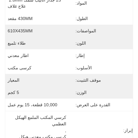
25 جدار أنابيب سمك 2.0mm 
المواد:
علاج غلاف
الطول:
430MM مقعد
المواصفات:
610X435MM
اللون:
طلاء تلميع
إطار:
اطار معدني
الأسلوب:
كرسى مكتب
موقف التثبيت:
المعيار
الوزن:
5 كجم
القدرة على العرض:
10,000 قطعة، 15 يوم عمل
كرسي المكتب الملمع الهيكل 
العظمي
إبراز:
, 
كرسي مكتب معدني هيكل 