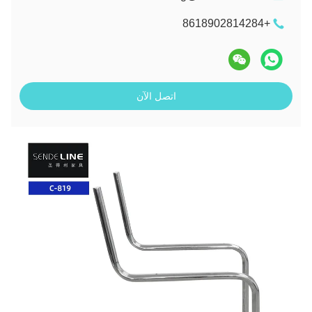
+8618902814284
اتصل الآن