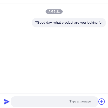
اتصل سريعًا
5:21 AM
عنوان
Good day, what product are you looking for?
38 شارع شافو، مدينة لونغجيانغ، منطقة شوند، مدينة فوشان،
مقاطعة قوانغدونغ، الصين
الهاتف
86-189-0281-4284
البريد الإلكتروني
mocailing@sendeline.com
سياسة الخصوصية
|
خريطة الموقع
| الصين نوعية جيدة استبدال
قاعدة كرسي المكتب المورد. حقوق النشر © 2023-2026 Foshan
Saint-Deli Household Articles Co., Ltd. . كل الحقوق محفوظة.