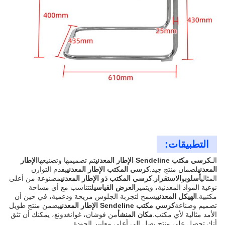
التطبيقات:
الـ
كرسي مكتب Sendeline الإطار المعدني
تم تصميمها وتصنيعها
الإطار
المعدني
لضمان منتج جيد.
كرسي المكتب الإطار المعدني
يقدم التوازن
المثالي
أسلوب
و
الاستقرار
.
كرسي المكتب ذو الإطار المعدني
مصنوعة من أعلى
نوعية المواد المعدنية، ويتميز
العرض القياسي
لتتناسب مع أي مساحة
مكتبية.
الهيكل المعدني
يسمح لتجربة الجلوس مريحة ودعمية، في حين أن
تصميم وصناعة
كرسي مكتب Sendeline الإطار المعدني
يضمن منتج طويل
الأمد مثالية لأي مكتب.
مكان المنشأ
من فوشان، غوانغدونغ، يمكنك أن تثق
أنك تحصل على منتج يصل إلى أعلى معايير الجودة.