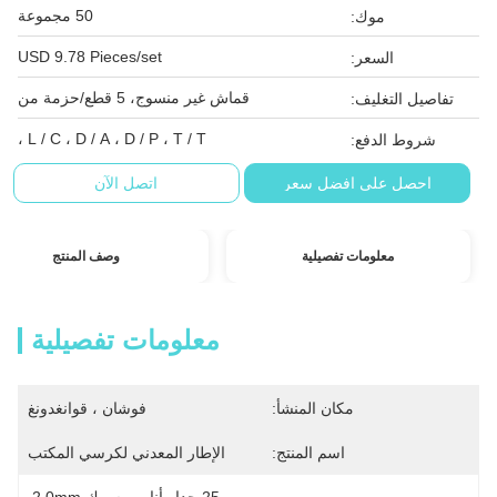
50 مجموعة
موك:
USD 9.78 Pieces/set
السعر:
قماش غير منسوج، 5 قطع/حزمة من
تفاصيل التغليف:
L / C ، D / A ، D / P ، T / T ،
شروط الدفع:
احصل على افضل سعر
اتصل الآن
معلومات تفصيلية
وصف المنتج
معلومات تفصيلية
مكان المنشأ:
فوشان ، قوانغدونغ
اسم المنتج:
الإطار المعدني لكرسي المكتب