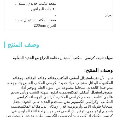
مقعد مكتب حديدي استبدال 
دعامات الذراعين
إبراز:
, 
مقعد المكتب استبدال مسند 
الذراع 230mm
وصف المنتج
سهلة تثبيت كرسي المكتب استبدال دعامة الذراع مع الحديد المقاوم
وصف المنتج:
نحن الآن نقدم
استبدال أسقف المكتب
,
مقاعد مقاعد المقاعد
، و
مقاعد
المكتب
هذه البدائل ستجلب حياة جديدة لكرسي المكتب الخاص بك وجعله
يبدو جيدا كالجديد. منتجاتنا مصنوعة من المواد العليا وتوفير أداء
متفوق.
استبدال أسقف المكتب
صممت لتكون سهلة التثبيت وتأتي بحجم
عالمي لتناسب معظم كراسي المكتب، كراسي الرؤساء، كراسي
المكاتب، وكراسي الكمبيوتر.نحن نستخدم الحديد عالي الجودة لجعل
منتجاتنا طويلة الأمد وأربونومية قدر الإمكان. لدينا
مقاعد المكتب
مصممة
بتصميم إرغونومي لتوفير لك أقصى قدر من الراحة أثناء الجلوس في
كرسي مكتبك.إذا كنت تريد أن تعطي الكرسي نظرة جديدة، لا تبحث عن