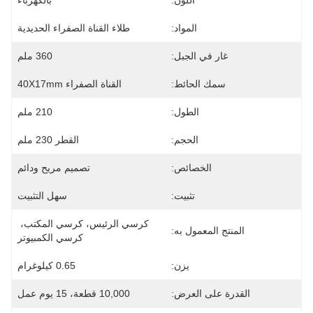
اللون:
بالكهرباء
المواد:
طلاء القناة الصفراء الحديدية
غار في الجبل:
360 ملم
سمك الحائط:
القناة الصفراء 40X17mm
الطول:
210 ملم
الحجم:
القطر 230 ملم
الخصائص:
تصميم مريح ودائم
تثبيت:
سهل التثبيت
كرسي الرئيس، كرسي المكتب، 
المنتج المعمول به:
كرسي الكمبيوتر
يزن:
0.65 كيلوغرام
القدرة على العرض:
10,000 قطعة، 15 يوم عمل