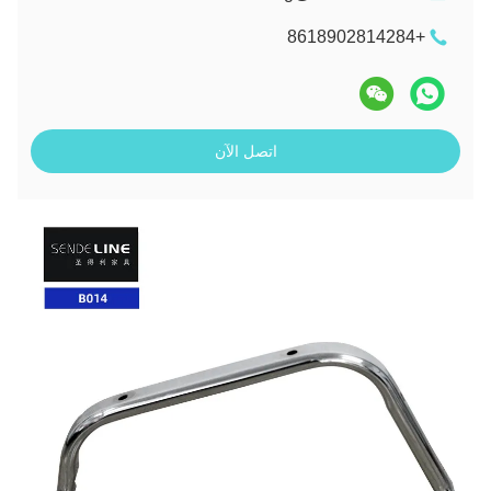
+8618902814284
اتصل الآن