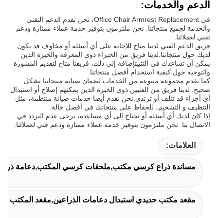
الدعم والخدمات:
في Office Chair Armrest Replacement، نحن نقدم الدعم التقني
والخدمة لجميع منتجاتنا. نحن ملتزمون بتوفير خدمة عملاء ممتازة ودعم
تقني لعملائنا.
فريق الدعم الفني لدينا متاح للإجابة على أي أسئلة أو مخاوف قد تكون
لديك حول منتجاتنا.لدينا فريق من الخبراء ذوي المعرفة والخبرة الذين
يمكن أن تساعدك في التثبيتإضافة إلى ذلك، فريقنا متاح لتقديم المشورة
والتوجيه حول كيفية استخدام أفضل منتجاتنا.
كما نقدم مجموعة متنوعة من الخدمات لضمان صيانة منتجاتنا بشكل
صحيح. لدينا فريق من الفنيين ذوي الخبرة الذين يمكنهم إصلاح أو استبدال
أي أجزاء قد تتلف أو ترتدي.نحن نقدم أيضا خدمات صيانة منتظمة، مثل
التنظيف و التشحيم، للحفاظ على منتجاتك في أفضل حالة.
إذا كان لديك أي أسئلة أو تحتاج إلى أي مساعدة، يرجى عدم التردد في
الاتصال بنا. نحن ملتزمون بتوفير خدمة عملاء ممتازة ودعم فني لعملائنا.
العلامات:
مساندة ذراع كرسي مكتب,ملحقات كرسي المكتب,دعامة ذراع م
مقعد مكتب حديدي استبدال دعامات الذراعين,مقعد المكتب استبدال 