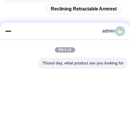
Reclining Retractable Armrest
admin
اتصل سريعًا
5:10 PM
عنوان
Good day, what product are you looking for?
38 شارع شافو، مدينة لونغجيانغ، منطقة شوند، مدينة فوشان،
مقاطعة قوانغدونغ، الصين
الهاتف
86-189-0281-4284
البريد الإلكتروني
mocailing@sendeline.com