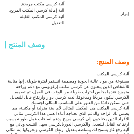
آلية كرسي مكتب مريحة
, 
آلية إمالة كرسي المكتب المريح
, 
إبراز:
آلية كرسي المكتب القابلة 
للتعديل
وصف المنتج
وصف المنتج:
آلية كرسي المكتب
مصنوعة من مواد عالية الجودة ومصممة لتستمر لفترة طويلة. إنها مثالية
للأشخاص الذين يبحثون عن كرسي مكتب إرغونومي مع دعم وراحة
متميزة.عندما يجلس لفترات طويلة من الوقت في العمل، تم تصميم
الكرسي ليكون مريحًا ومدعومًا. لديه كرسي دوار وارتفاع قابل للتعديل
حتى تتمكن دائمًا من العثور على المناسب المثالي لجسمك.
آلية كرسي المكتب هي المكمل المثالي لأي بيئة منزلية أو مكتبية، مما
يضمن لك الراحة والدعم الذي تحتاجه أثناء العمل.هذا الكرسي مثالي
للأفراد الذين يحتاجون إلى كرسي مريح ودعم لساعات عمل طويلة بسبب
ارتفاعه القابل للتعديل والكرسي الدوريالكرسي سهل التثبيت ويأتي مع
آلية رفع غاز يسمح لك ببساطة بتعديل ارتفاع الكرسي وتحريكها.إنه مثالي