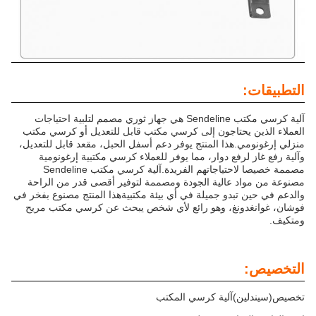
التطبيقات:
آلية كرسي مكتب Sendeline هي جهاز ثوري مصمم لتلبية احتياجات
العملاء الذين يحتاجون إلى كرسي مكتب قابل للتعديل أو كرسي مكتب
منزلي إرغونومي.هذا المنتج يوفر دعم أسفل الحبل، مقعد قابل للتعديل،
وآلية رفع غاز لرفع دوار، مما يوفر للعملاء كرسي مكتبية إرغونومية
مصممة خصيصا لاحتياجاتهم الفريدة.آلية كرسي مكتب Sendeline
مصنوعة من مواد عالية الجودة ومصممة لتوفير أقصى قدر من الراحة
والدعم في حين تبدو جميلة في أي بيئة مكتبيةهذا المنتج مصنوع بفخر في
فوشان، غوانغدونغ، وهو رائع لأي شخص يبحث عن كرسي مكتب مريح
ومتكيف.
التخصيص:
تخصيص
(سيندلين)
آلية كرسي المكتب