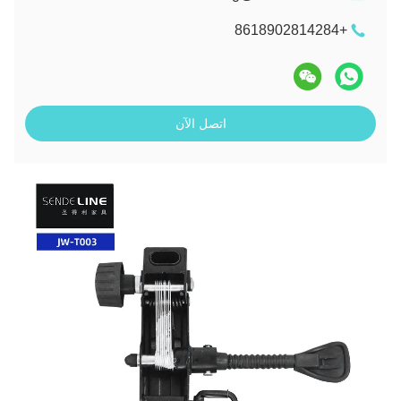
+8618902814284
اتصل الآن