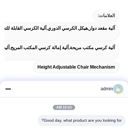
العلامات:
آلية مقعد دوار,هيكل الكرسي الدوري,آلية الكرسي القابلة للتعدي
آلية كرسي مكتب مريحة,آلية إمالة كرسي المكتب المريح,آلية ك
Height Adjustable Chair Mechanism
admin
اتصل سريعًا
10:43 AM
عنوان
Good day, what product are you looking for?
38 شارع شافو، مدينة لونغجيانغ، منطقة شوند، مدينة فوشان،