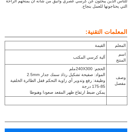
للناس الذين يبحثون عن كرسي عصري وأنيق من شأنه أن يمنحهم الراحة
التي يحتاجونها للعمل بنجاح.
المعلمات التقنية:
المعلم
القيمة
اسم
آلية كرسي المكتب
المنتج
الحجم: 240X300ملم
المواد: صفيحة تشكيل رذاذ سمك جدار 2.5mm
وصف
وظيفة: رفع وتدوير أي زاوية التحكم قفل الطائرة الخلفية
مفصل
85-175 درجة
يمكن ضبط ارتفاع ظهر المقعد صعودا وهبوطا