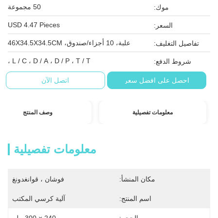
50 مجموعة
موك:
USD 4.47 Pieces
السعر:
علبة، 10 أجزاء/صندوق، 46X34.5X34.5CM
تفاصيل التغليف:
L / C ، D / A ، D / P ، T / T ،
شروط الدفع:
احصل على افضل سعر
اتصل الآن
معلومات تفصيلية
وصف المنتج
معلومات تفصيلية
مكان المنشأ:
فوشان ، قوانغدونغ
اسم المنتج:
آلية كرسي المكتب