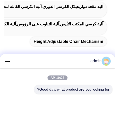
آلية مقعد دوار,هيكل الكرسي الدوري,آلية الكرسي القابلة للتعدي
آلية كرسي المكتب الأبيض,آلية التناوب على الرؤوس,آلية الكرسي
Height Adjustable Chair Mechanism
admin
اتصل سريعًا
10:23 AM
عنوان
Good day, what product are you looking for?
38 شارع شافو، مدينة لونغجيانغ، منطقة شوند، مدينة فوشان،
مقاطعة قوانغدونغ، الصين
الهاتف