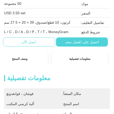
50 مجموعة
موك:
USD 3.50 set
السعر:
كرتون، 10 قطع/صندوق، 39 × 20 × 27.5 سم
تفاصيل التغليف:
L / C ، D / A ، D / P ، T / T ، MoneyGram
شروط الدفع:
احصل على افضل سعر
اتصل الآن
معلومات تفصيلية
وصف المنتج
معلومات تفصيلية
مكان المنشأ:
فوشان ، قوانغدونغ
اسم المنتج:
آلية كرسي المكتب