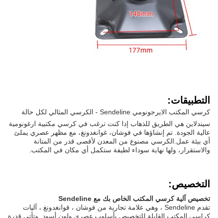
التطبيقات:
كرسي المكتب الايرجونومي Sendeline - الكرسي المثالي لكل حالة
سيندلاين هي الطريق للذهاب إذا كنت ترغب في كرسي مكتبية ارغونومية
عالية الجودة. تم إنشاؤها في فوشان، غوانغدونغ، مع مظهر عصري يملئ
أي بيئة عمل.الكرسي مصنوع من المعدن لأقصى قدر من المتانة
والاستقرار، ولها نهاية سوداء لطيفة ستكمل أي مكان في المكتب.
التخصيص:
تخصيص آلية كرسي المكتب الخاص بك مع Sendeline
تقدم Sendeline ، وهي علامة تجارية من فوشان ، قوانغدونغ ، آليات
كراسي المكتب القابلة للتخصيص بأسلوب عصري ولون أسود. وتأتي قدرة