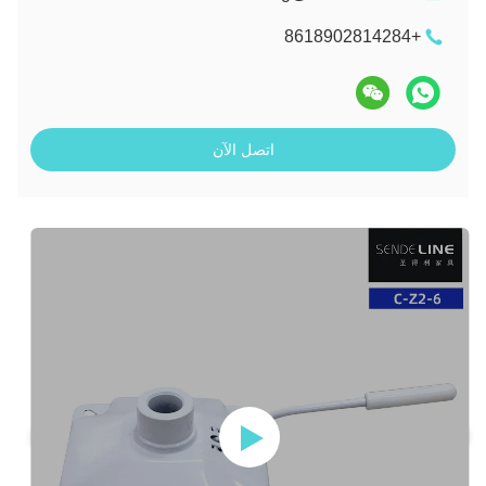
+8618902814284
اتصل الآن