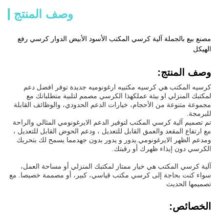
وصف المنتج
مصنع بيع بالجملة آلية كرسي المكتب الأسود الأبيض الدوار كرسي رفع
الهيكل
وصف المنتج:
كرسيه المكتب هي كرسيه مكتبيه ارغونوميه جديدة توفر افضل دعم
لمكتبك المنزلي او بيئة عملكهذا الكرسي مصمم لتلبية متطلباتك مع
مجموعة متنوعة من الأحجام، خيارات الدعم الحدودي، والوظائف القابلة
للبرمجة.
تم تصميم آلية كرسي المكتب لتوفير الدعم الايرغونومي المثالي والراحة
مع ارتفاع المقعد والعمق القابل للتعديل ، ودعم الحوض القابل للتعديل ،
ومدعم الظهر الايرغونومي.يدور و يدور بدون جهدمما يسمح لك بتحريك
الكرسي دون إيذاء ظهرك أو رقبتك.
آلية كرسي المكتب هي خيار ممتاز لمكتبك المنزلي أو مساحة العمل،
سواء كنت بحاجة إلى كرسي مكتب قياسي، كبير، أو مصممة خصيصا. مع
تصميمها الحديث
الخصائص: