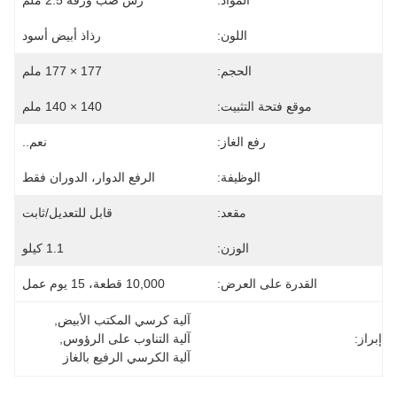
المواد:
رش صب ورقة 2.5 ملم
اللون:
رذاذ أبيض أسود
الحجم:
177 × 177 ملم
موقع فتحة التثبيت:
140 × 140 ملم
رفع الغاز:
نعم..
الوظيفة:
الرفع الدوار، الدوران فقط
مقعد:
قابل للتعديل/ثابت
الوزن:
1.1 كيلو
القدرة على العرض:
10,000 قطعة، 15 يوم عمل
آلية كرسي المكتب الأبيض
, 
إبراز:
آلية التناوب على الرؤوس
, 
آلية الكرسي الرفيع بالغاز