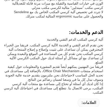
الوزن في خيارات القياسية والثقيلة.مع ميزات مرنة قابلة للتعديلآلية
كرسي مكتب "سيندلين" مثالية لكرسي مكتب منزلي
لا تتردد في تخصيص آلية كرسي المكتب الخاص بك مع Sendeline
والحصول على مناسبة ergonomic المثالية لمكتب منزلك.
الدعم والخدمات:
آلية كرسي المكتب الدعم التقني والخدمة
نحن نقدم الدعم التقني و الخدمة الآلية كرسي المكتب. فريقنا من الخبراء
المحترفين يمكن أن تساعدك على تثبيت وإصلاح و إصلاح المنتجات آلية
كرسي المكتب.نحن نقدم كل من المساعدة في الموقع والبعيدة ويمكن
أن تساعدك مع أي مشاكل أو أسئلة لديك حول المكتب الكرسي الآلية
السلع.
فريقنا من المهنيين يمكنهم أيضاً تقديم المشورة والمعلومات حول كيفية
استخدام منتجات Office Chair Mechanism، بالإضافة إلى مساعدتك في
تحديد الحل المناسب لاحتياجاتك.نحن ملتزمون بتقديم خدمة عالية الجودة
وسوف نبذل كل ما في وسعنا لضمان رضاكم من النتائج.
إذا كان لديك أي أسئلة أو تحتاج إلى مساعدة مع منتجات آلية كرسي
المكتب، يرجى الاتصال بنا. نتطلع إلى مساعدتك في احتياجاتك آلية كرسي
المكتب.
العلامات: