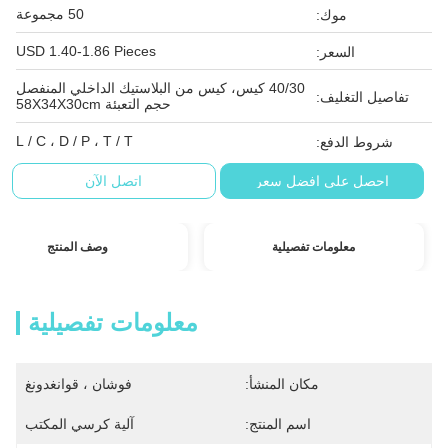
50 مجموعة
موك:
USD 1.40-1.86 Pieces
السعر:
40/30 كيس، كيس من البلاستيك الداخلي المنفصل
تفاصيل التغليف:
حجم التعبئة 58X34X30cm
L / C ، D / P ، T / T
شروط الدفع:
احصل على افضل سعر
اتصل الآن
معلومات تفصيلية
وصف المنتج
معلومات تفصيلية
مكان المنشأ:
فوشان ، قوانغدونغ
اسم المنتج:
آلية كرسي المكتب