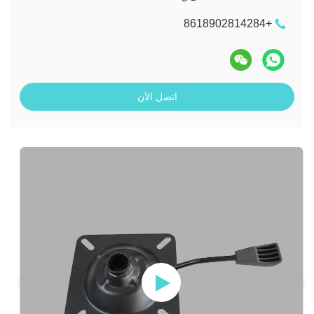
+8618902814284
اتصل الآن