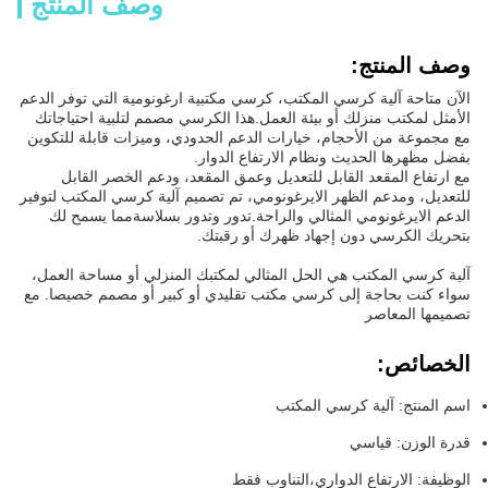
وصف المنتج
وصف المنتج:
الآن متاحة آلية كرسي المكتب، كرسي مكتبية ارغونومية التي توفر الدعم
الأمثل لمكتب منزلك أو بيئة العمل.هذا الكرسي مصمم لتلبية احتياجاتك
مع مجموعة من الأحجام، خيارات الدعم الحدودي، وميزات قابلة للتكوين
بفضل مظهرها الحديث ونظام الارتفاع الدوار.
مع ارتفاع المقعد القابل للتعديل وعمق المقعد، ودعم الخصر القابل
للتعديل، ومدعم الظهر الايرغونومي، تم تصميم آلية كرسي المكتب لتوفير
الدعم الايرغونومي المثالي والراحة.تدور وتدور بسلاسةمما يسمح لك
بتحريك الكرسي دون إجهاد ظهرك أو رقبتك.
آلية كرسي المكتب هي الحل المثالي لمكتبك المنزلي أو مساحة العمل،
سواء كنت بحاجة إلى كرسي مكتب تقليدي أو كبير أو مصمم خصيصا. مع
تصميمها المعاصر
الخصائص:
اسم المنتج: آلية كرسي المكتب
قدرة الوزن: قياسي
الوظيفة: الارتفاع الدواري،التناوب فقط