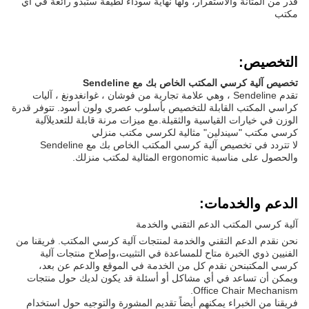
قدر من المتانة والاستقرار، ولها نهاية سوداء لطيفة ستبدو رائعة في أي
مكتب
التخصيص:
تخصيص آلية كرسي المكتب الخاص بك مع Sendeline
تقدم Sendeline ، وهي علامة تجارية من فوشان ، غوانغدونغ ، آليات
كراسي المكتب القابلة للتخصيص بأسلوب عصري ولون أسود. تتوفر قدرة
الوزن في خيارات القياسية والثقيلة.مع ميزات مرنة قابلة للتعديلآلية
كرسي مكتب "سيندلين" مثالية لكرسي مكتب منزلي
لا تتردد في تخصيص آلية كرسي المكتب الخاص بك مع Sendeline
والحصول على مناسبة ergonomic المثالية لمكتب منزلك.
الدعم والخدمات:
آلية كرسي المكتب الدعم التقني والخدمة
نحن نقدم الدعم التقني والخدمة لمنتجات آلية كرسي المكتب. فريقنا من
الفنيين ذوي الخبرة متاح للمساعدة في التثبيت،وإصلاح منتجات آلية
كرسي المكتبنحن نقدم كل من الخدمة في الموقع والدعم عن بعد،
ويمكن أن تساعد في أي مشاكل أو أسئلة قد يكون لديك حول منتجات
Office Chair Mechanism.
فريقنا من الخبراء يمكنهم أيضاً تقديم المشورة والتوجيه حول استخدام