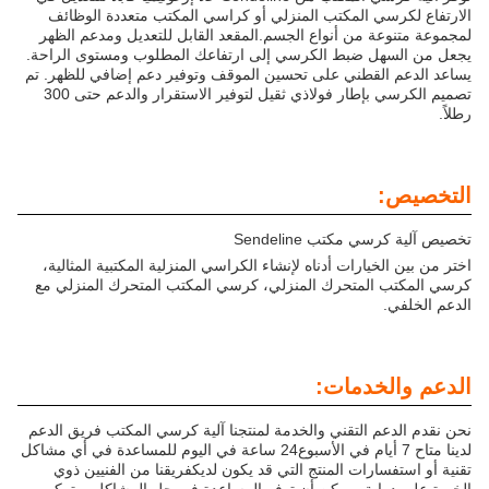
الارتفاع لكرسي المكتب المنزلي أو كراسي المكتب متعددة الوظائف
لمجموعة متنوعة من أنواع الجسم.المقعد القابل للتعديل ومدعم الظهر
يجعل من السهل ضبط الكرسي إلى ارتفاعك المطلوب ومستوى الراحة.
يساعد الدعم القطني على تحسين الموقف وتوفير دعم إضافي للظهر. تم
تصميم الكرسي بإطار فولاذي ثقيل لتوفير الاستقرار والدعم حتى 300
رطلاً.
التخصيص:
تخصيص آلية كرسي مكتب Sendeline
اختر من بين الخيارات أدناه لإنشاء الكراسي المنزلية المكتبية المثالية،
كرسي المكتب المتحرك المنزلي، كرسي المكتب المتحرك المنزلي مع
الدعم الخلفي.
الدعم والخدمات:
نحن نقدم الدعم التقني والخدمة لمنتجنا آلية كرسي المكتب فريق الدعم
لدينا متاح 7 أيام في الأسبوع24 ساعة في اليوم للمساعدة في أي مشاكل
تقنية أو استفسارات المنتج التي قد يكون لديكفريقنا من الفنيين ذوي
الخبرة على دراية ويمكن أن توفر المساعدة في حل المشاكل، وتركيب،