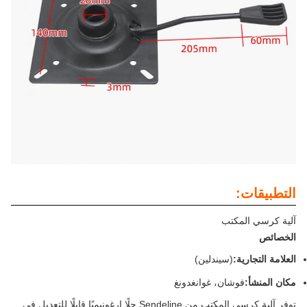
التطبيقات:
آلية كرسي المكتب
الخصائص
العلامة التجارية:
(سيندلين)
مكان المنشأ:
فوشان، غوانغدونغ
توفر آلية كرسي المكتب من Sendeline حلًا إرغونيميًا قابلًا للتعديل في