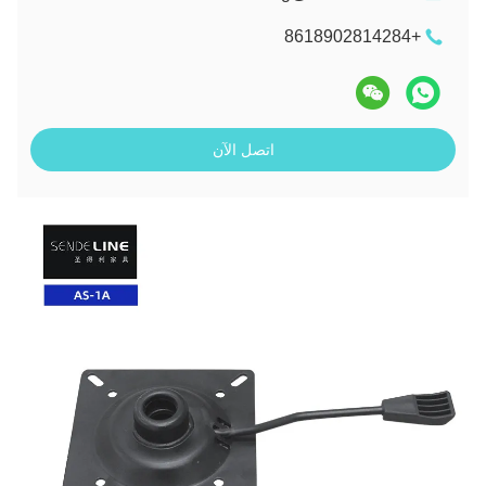
+8618902814284
اتصل الآن