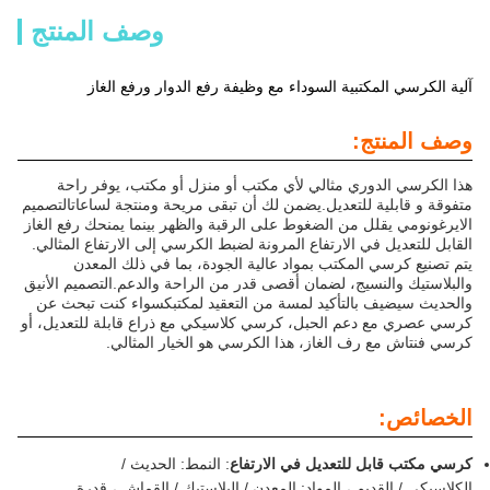
وصف المنتج
آلية الكرسي المكتبية السوداء مع وظيفة رفع الدوار ورفع الغاز
وصف المنتج:
هذا الكرسي الدوري مثالي لأي مكتب أو منزل أو مكتب، يوفر راحة
متفوقة و قابلية للتعديل.يضمن لك أن تبقى مريحة ومنتجة لساعاتالتصميم
الايرغونومي يقلل من الضغوط على الرقبة والظهر بينما يمنحك رفع الغاز
القابل للتعديل في الارتفاع المرونة لضبط الكرسي إلى الارتفاع المثالي.
يتم تصنيع كرسي المكتب بمواد عالية الجودة، بما في ذلك المعدن
والبلاستيك والنسيج، لضمان أقصى قدر من الراحة والدعم.التصميم الأنيق
والحديث سيضيف بالتأكيد لمسة من التعقيد لمكتبكسواء كنت تبحث عن
كرسي عصري مع دعم الحبل، كرسي كلاسيكي مع ذراع قابلة للتعديل، أو
كرسي فنتاش مع رف الغاز، هذا الكرسي هو الخيار المثالي.
الخصائص:
كرسي مكتب قابل للتعديل في الارتفاع
: النمط: الحديث /
الكلاسيكي / القديم ، المواد: المعدن / البلاستيك / القماش ، قدرة