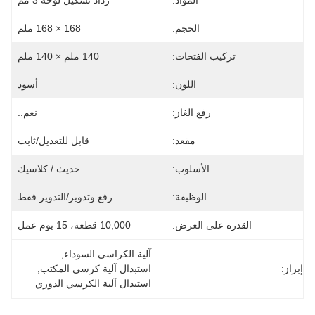
المواد:
رذاذ تشكيل لوحة 3 مم
الحجم:
168 × 168 ملم
تركيب الفتحات:
140 ملم × 140 ملم
اللون:
أسود
رفع الغاز:
نعم..
مقعد:
قابل للتعديل/ثابت
الأسلوب:
حديث / كلاسيك
الوظيفة:
رفع وتدوير/التدوير فقط
القدرة على العرض:
10,000 قطعة، 15 يوم عمل
آلية الكراسي السوداء
, 
إبراز:
استبدال آلية كرسي المكتب
, 
استبدال آلية الكرسي الدوري