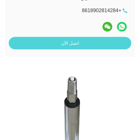
+8618902814284
اتصل الآن