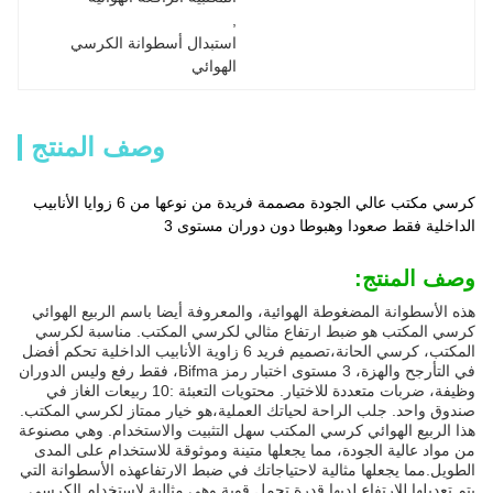
, 
استبدال أسطوانة الكرسي 
الهوائي
وصف المنتج
كرسي مكتب عالي الجودة مصممة فريدة من نوعها من 6 زوايا الأنابيب
الداخلية فقط صعودا وهبوطا دون دوران مستوى 3
وصف المنتج:
هذه الأسطوانة المضغوطة الهوائية، والمعروفة أيضا باسم الربيع الهوائي
كرسي المكتب هو ضبط ارتفاع مثالي لكرسي المكتب. مناسبة لكرسي
المكتب، كرسي الحانة،تصميم فريد 6 زاوية الأنابيب الداخلية تحكم أفضل
في التأرجح والهزة، 3 مستوى اختبار رمز Bifma، فقط رفع وليس الدوران
وظيفة، ضربات متعددة للاختيار. محتويات التعبئة :10 ربيعات الغاز في
صندوق واحد. جلب الراحة لحياتك العملية،هو خيار ممتاز لكرسي المكتب.
هذا الربيع الهوائي كرسي المكتب سهل التثبيت والاستخدام. وهي مصنوعة
من مواد عالية الجودة، مما يجعلها متينة وموثوقة للاستخدام على المدى
الطويل.مما يجعلها مثالية لاحتياجاتك في ضبط الارتفاعهذه الأسطوانة التي
يتم تعديلها للارتفاع لديها قدرة تحمل قوية وهي مثالية لاستخدام الكرسي