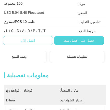
100 مجموعة
موك:
USD 5.04-8.40 Pieces/set
السعر:
علبة، 10 PCS/صندوق
تفاصيل التغليف:
L / C ، D / A ، D / P ، T / T ،
شروط الدفع:
احصل على افضل سعر
اتصل الآن
معلومات تفصيلية
وصف المنتج
معلومات تفصيلية
مكان المنشأ:
فوشان ، قوانغدونغ
إصدار الشهادات:
Bifma