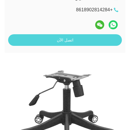
+8618902814284
اتصل الآن