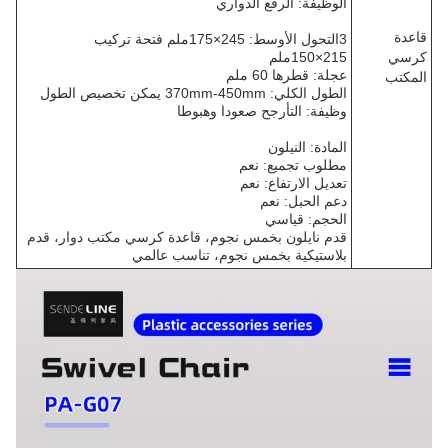
الوظيفة: الرفع الدواري
قاعدة
3التحول الأوسط: 245×175ملم فتحة تركيب
كرسي
215×150ملم
عجلة: قطرها 60 ملم
المكتب
الطول الكلي: 370mm-450mm يمكن تخصيص الطول
وظيفة: التأرجح صعودا وهبوطا
المادة: النيلون
مطلوب تجميع: نعم
تعديل الارتفاع: نعم
دعم الحبل: نعم
الحجم: قياسي
قدم نايلون بخمس نجوم، قاعدة كرسي مكتب دوار، قدم
بلاستيكية بخمس نجوم، تناسب عالمي