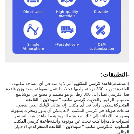
-التطبيقات:
(السلسلة)
قاعدة كرسي المكتب
هو أمر لا بد منه في أي مساحة مكتبية،
القاعدة تدور بـ 360 درجة، ولديها عجلات للتنقل بسهولة، سعة وزن قاعدة
هذا الكرسي تصل إلى 300 رطل،و هو مصمم و مصنع في فوشانمع
تصميمها الرقيق والحديث،
كرسي مكتب " سيندلاين " القاعدة
المتحركة
سيكون رائعاً في أي مكتب. إنه مثالي لأولئك الذين يقضون
ساعات طويلة في كرسي المكتب، لأنه يمكن أن يدور ويتحرك بسهولة
وسهولة. بالإضافة إلى ذلك، مع بنيته القوية،هذه القاعدة بنيت لتستمر
لسنوات قادمةإذا كنت تبحث عن موثوقة وأنيقة
قاعدة كرسي المكتب
المتناوب
، ثم
كرسي مكتب " سيندلاين " القاعدة المتحركة
هو الاختيار
المثالي.