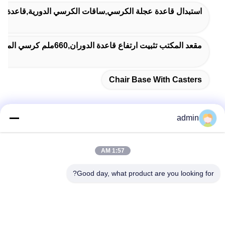
استبدال قاعدة عجلة الكرسي,ساقات الكرسي الدورية,قاعدة ا
مقعد المكتب تثبيت ارتفاع قاعدة الدوران,660ملم كرسي المكتب القاعدة الدورية,أرجل كراسي المكتب الخمس نجوم
Chair Base With Casters
admin
اتصل سريعًا
1:57 AM
عنوان
Good day, what product are you looking for?
38 شارع شافو، مدينة لونغجيانغ، منطقة شوند، مدينة فوشان،
مقاطعة قوانغدونغ، الصين
الهاتف
86-189-0281-4284