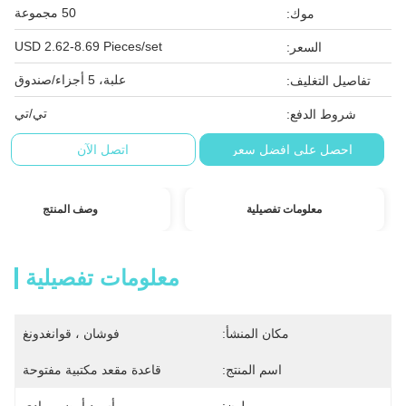
50 مجموعة
موك:
USD 2.62-8.69 Pieces/set
السعر:
علبة، 5 أجزاء/صندوق
تفاصيل التغليف:
تي/تي
شروط الدفع:
احصل على افضل سعر
اتصل الآن
معلومات تفصيلية
وصف المنتج
معلومات تفصيلية
مكان المنشأ:
فوشان ، قوانغدونغ
اسم المنتج:
قاعدة مقعد مكتبية مفتوحة