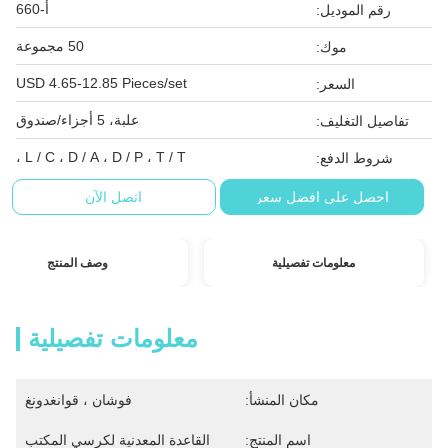
أ-660
رقم الموديل:
50 مجموعة
موك:
USD 4.65-12.85 Pieces/set
السعر:
علبة، 5 أجزاء/صندوق
تفاصيل التغليف:
L / C ، D / A ، D / P ، T / T ،
شروط الدفع:
احصل على افضل سعر
اتصل الآن
معلومات تفصيلية
وصف المنتج
معلومات تفصيلية
مكان المنشأ:
فوشان ، قوانغدونغ
اسم المنتج:
القاعدة المعدنية لكرسي المكتب