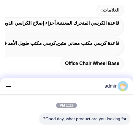
العلامات:
قاعدة الكرسي المتحرك المعدنية,أجزاء إصلاح الكراسي الدوري
قاعدة كرسي مكتب معدني متين,كرسي مكتب طويل الأمد قاع
Office Chair Wheel Base
admin
اتصل سريعًا
1:12 PM
عنوان
Good day, what product are you looking for?
38 شارع شافو، مدينة لونغجيانغ، منطقة شوند، مدينة فوشان،
مقاطعة قوانغدونغ، الصين