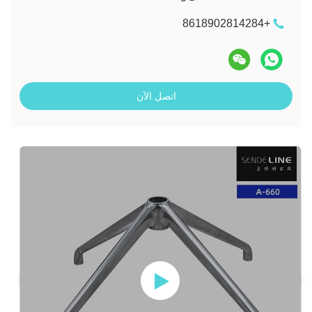
+8618902814284
اتصل الآن