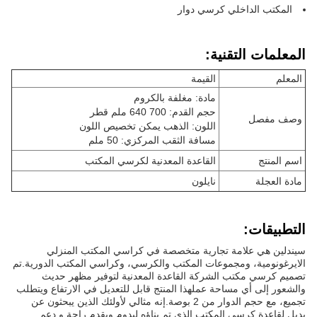
المكتب الداخلي كرسي دوار
المعلمات التقنية:
المعلم
القيمة
مادة: مغلفة بالكروم
حجم القدم: 700 640 ملم قطر
وصف مفصل
اللون: الذهب يمكن تخصيص اللون
مسافة الثقب المركزي: 50 ملم
اسم المنتج
القاعدة المعدنية لكرسي المكتب
مادة العجلة
نايلون
التطبيقات:
سيندلين هي علامة تجارية متخصصة في كراسي المكتب المنزلي
الايرغونومية، ومجموعات المكتب والكرسي، وكراسي المكتب الدورية.تم
تصميم كرسي مكتب الشركة القاعدة المعدنية لتوفير مظهر حديث
والشعور إلى أي مساحة عملهذا المنتج قابل للتعديل في الارتفاع ويتطلب
تجميع، مع حجم الدوار من 2 بوصة.إنه مثالي لأولئك الذين يبحثون عن
بديل لقاعدة كرسي المكتب الذي تم بناؤه ليدوم ويقدم راحة و دعم