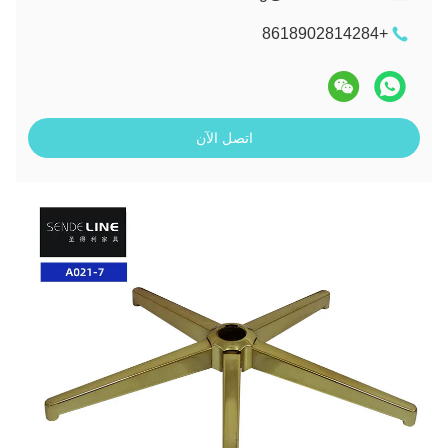
+8618902814284
اتصل الآن