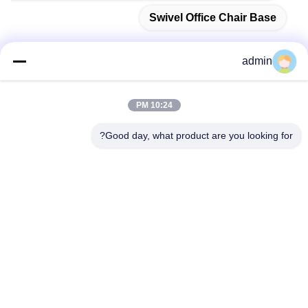
Swivel Office Chair Base
admin
اتصل سريعًا
10:24 PM
Good day, what product are you looking for?
عنوان
38 شارع شافو، مدينة لونغجيانغ، منطقة شوند، مدينة فوشان،
مقاطعة قوانغدونغ، الصين
الهاتف
86-189-0281-4284
البريد الإلكتروني
mocailing@sendeline.com