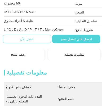
50 مجموعة
موك:
USD 6.42-12.16 /set
السعر:
علبة، 5 أجزاء/صندوق
تفاصيل التغليف:
L / C ، D / A ، D / P ، T / T ، MoneyGram
شروط الدفع:
احصل على افضل سعر
اتصل الآن
معلومات تفصيلية
وصف المنتج
معلومات تفصيلية
مكان المنشأ:
فوشان ، قوانغدونغ
القدم ذات النجوم الخمسة 
اسم المنتج:
المعلبة بالكهرباء