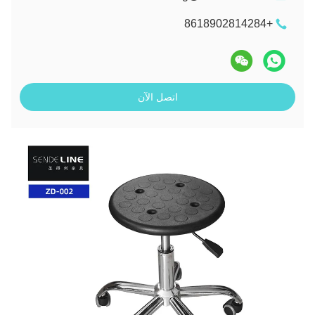
+8618902814284
اتصل الآن