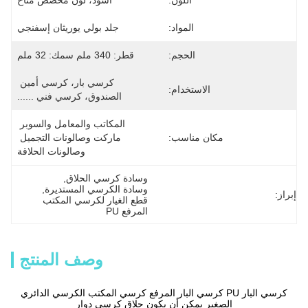
اللون:
أسود، لون مخصص متاح
المواد:
جلد بولي يوريثان إسفنجي
الحجم:
قطر: 340 ملم سمك: 32 ملم
كرسي بار، كرسي أمين 
الاستخدام:
الصندوق، كرسي فني ......
المكاتب والمعامل والسوبر 
مكان مناسب:
ماركت وصالونات التجميل 
وصالونات الحلاقة
وسادة كرسي الحلاق
, 
وسادة الكرسي المستديرة
, 
إبراز:
قطع الغيار لكرسي المكتب 
المرفع PU
وصف المنتج
كرسي البار PU كرسي البار المرفع كرسي المكتب الكرسي الدائري
الصغير يمكن أن يكون حلاق كرسي دوار