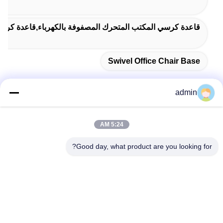
قاعدة كرسي المكتب المتحرك المصفوفة بالكهرباء,قاعدة كرسي 
Swivel Office Chair Base
admin
اتصل سريعًا
5:24 AM
Good day, what product are you looking for?
عنوان
38 شارع شافو، مدينة لونغجيانغ، منطقة شوند، مدينة فوشان،
مقاطعة قوانغدونغ، الصين
الهاتف
86-189-0281-4284