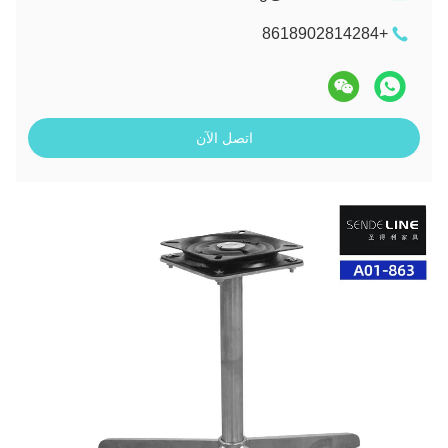
+8618902814284
اتصل الآن