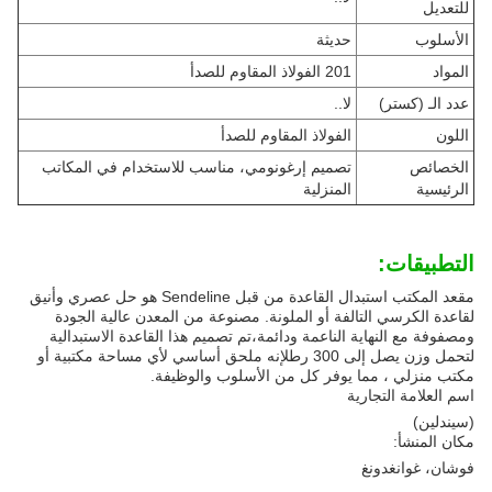
للتعديل
الأسلوب
حديثة
المواد
201 الفولاذ المقاوم للصدأ
عدد الـ (كستر)
لا..
اللون
الفولاذ المقاوم للصدأ
الخصائص
تصميم إرغونومي، مناسب للاستخدام في المكاتب
الرئيسية
المنزلية
التطبيقات:
مقعد المكتب استبدال القاعدة من قبل Sendeline هو حل عصري وأنيق
لقاعدة الكرسي التالفة أو الملونة. مصنوعة من المعدن عالية الجودة
ومصفوفة مع النهاية الناعمة ودائمة،تم تصميم هذا القاعدة الاستبدالية
لتحمل وزن يصل إلى 300 رطلإنه ملحق أساسي لأي مساحة مكتبية أو
مكتب منزلي ، مما يوفر كل من الأسلوب والوظيفة.
اسم العلامة التجارية
(سيندلين)
مكان المنشأ:
فوشان، غوانغدونغ