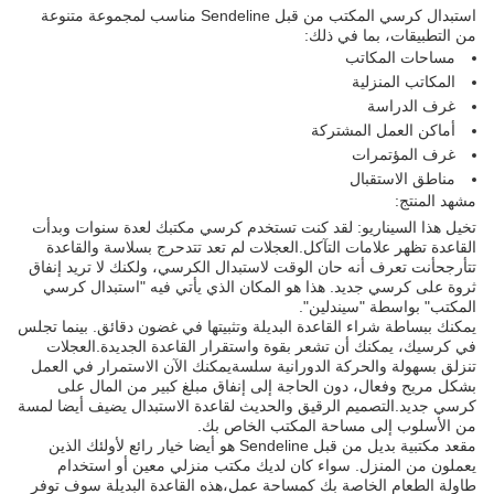
استبدال كرسي المكتب من قبل Sendeline مناسب لمجموعة متنوعة
من التطبيقات، بما في ذلك:
مساحات المكاتب
المكاتب المنزلية
غرف الدراسة
أماكن العمل المشتركة
غرف المؤتمرات
مناطق الاستقبال
مشهد المنتج:
تخيل هذا السيناريو: لقد كنت تستخدم كرسي مكتبك لعدة سنوات وبدأت
القاعدة تظهر علامات التآكل.العجلات لم تعد تتدحرج بسلاسة والقاعدة
تتأرجحأنت تعرف أنه حان الوقت لاستبدال الكرسي، ولكنك لا تريد إنفاق
ثروة على كرسي جديد. هذا هو المكان الذي يأتي فيه "استبدال كرسي
المكتب" بواسطة "سيندلين".
يمكنك ببساطة شراء القاعدة البديلة وتثبيتها في غضون دقائق. بينما تجلس
في كرسيك، يمكنك أن تشعر بقوة واستقرار القاعدة الجديدة.العجلات
تنزلق بسهولة والحركة الدورانية سلسةيمكنك الآن الاستمرار في العمل
بشكل مريح وفعال، دون الحاجة إلى إنفاق مبلغ كبير من المال على
كرسي جديد.التصميم الرقيق والحديث لقاعدة الاستبدال يضيف أيضا لمسة
من الأسلوب إلى مساحة المكتب الخاص بك.
مقعد مكتبية بديل من قبل Sendeline هو أيضا خيار رائع لأولئك الذين
يعملون من المنزل. سواء كان لديك مكتب منزلي معين أو استخدام
طاولة الطعام الخاصة بك كمساحة عمل،هذه القاعدة البديلة سوف توفر