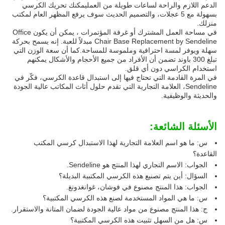
الدعم اللازم والراحة لساعات طويلة من العمليمكنك تحريك الكرسي
بسهولة مع 5 عجلات، والتصميم الحديث سوف يرفع المظهر العام لمكتب
منزلك.
في مساحة العمل المشترك أو غرفة المؤتمرات ، يمكن أن يكون Office
Chair Base Replacement by Sendeline مبدلاً للعبة. إنه يسمح بحركة
سهلة ويوفر لمسة احترافية وملموسة للمساحة.كما أن سعة الوزن التي
تبلغ 300 باوند تضمن أن الأفراد من جميع الأحجام والأشكال يمكنهم
استخدام الكراسي دون أي قلق.
في المرة القادمة التي تحتاج فيها إلى استبدال قاعدة الكرسي، فكّر في
Sendeline، العلامة التجارية التي تقدم حلول أثاث المكاتب عالية الجودة
والحديثة والوظيفية.
الأسئلة الشائعة:
س: ما هو اسم العلامة التجارية لهذا الاستبدال كرسي المكتب
القاعدة؟
الجواب: الاسم التجاري لهذا المنتج هو Sendeline.
السؤال: أين يتم تصنيع هذه الكرسي المكتبية البديلة؟
الجواب: هذا المنتج مصنوع في فوشان، غوانغدونغ.
س: ما هي المواد المستخدمة لصنع هذه الكرسي المكتبية؟
ج: هذا المنتج مصنوع من مواد عالية الجودة لضمان المتانة والاستقرار.
س: هل من السهل تثبيت هذه الكرسي المكتبية؟