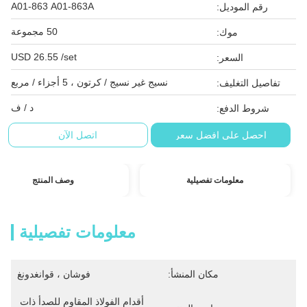
A01-863 A01-863A
رقم الموديل:
50 مجموعة
موك:
USD 26.55 /set
السعر:
نسيج غير نسيج / كرتون ، 5 أجزاء / مربع
تفاصيل التغليف:
د / ف
شروط الدفع:
احصل على افضل سعر
اتصل الآن
معلومات تفصيلية
وصف المنتج
معلومات تفصيلية
مكان المنشأ:
فوشان ، قوانغدونغ
أقدام الفولاذ المقاوم للصدأ ذات 