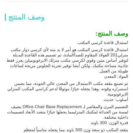
وصف المنتج
وصف المنتج:
استبدال قاعدة كرسي المكتب
استبدال قاعدة كرسي المكتب هو أمر لا بد منه لأي كرسي دوار مكتب
منزلي
201 الفولاذ المقاوم للصدأ
المادة، تم تصميم هذه القاعدة البديلة
لتوفير أساس متين وقوي لكرسي مكتب منزلك الايرغونوميلن يعزز فقط
جاذبية مساحة مكتبك، ولكن أيضا توفير تجربة الجلوس مريحة لساعات
طويلة من العمل.
المواد: المعدن
تم تصنيع مقعد مكتب الاستبدال من المعدن عالي الجودة، مما يضمن
استمراره وقوته. وهذا يجعله خيارًا موثوقًا لدعم كراسي المكتب المنزلي
الايرغونومية.
أسلوب: حديث
التصميم المرن والمعاصر لـ Office Chair Base Replacement يضيف
لمسة من الحداثة لمكتبك المنزليمما يجعلها خيارًا متعدد الأبعاد لتصميمات
داخلية مختلفة.
قدرة الوزن: 300 باوند
مقعد المكتب ذو سعة وزن 300 باوند مما يجعله مناسباً لمعظم