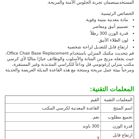
المستخدمينضمان تجربة الجلوس الآمنة والمريحة.
الخصائص الرئيسية:
مادة معدنية متينة وقوية
تصميم أنيق ومعاصر
قدرة الوزن 300 رطلاً
لون الطلاء الأنيق
ارتفاع قابل للتعديل لراحة شخصية
قم بتحديث مكتبك المنزلي باستخدام Office Chair Base Replacement،
حيث يجعله مزيج من المتانة والأسلوب والوظائف خيارًا مثاليًا لأي كرسي
مكتب منزلي إرغونومي.قل وداعاً للكراسي المتذبذبة وغير المستقرة،
ومرحباً ببيئة عمل مريحة ومنتجة مع هذه القاعدة البديلة العريضة والحديثة
المعلمات التقنية:
المعلمات التقنية
القيم
اسم المنتج
القاعدة المعدنية لكرسي المكتب
تجميع مطلوب
نعم..
قدرة الوزن
300 باوند
ارتفاع قابل
لا..