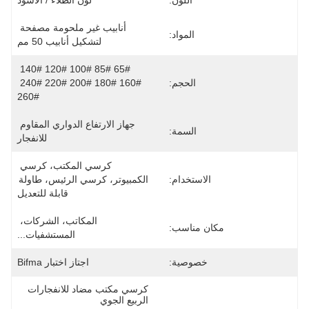
اللون:
لون الطلاء / الأسود
أنابيب غير ملحومة مصفحة 
المواد:
لتشكيل أنابيب 50 مم
65# 85# 100# 120# 140# 
الحجم:
160# 180# 200# 220# 240# 
260#
جهاز الارتفاع الدواري المقاوم 
السمة:
للانفجار
كرسي المكتب، كرسي 
الاستخدام:
الكمبيوتر، كرسي الرئيس، طاولة 
قابلة للتعديل
المكاتب، الشركات، 
مكان مناسب:
المستشفيات...
خصوصية:
اجتاز اختبار Bifma
كرسي مكتب مضاد للانفجارات 
الربيع الجوي