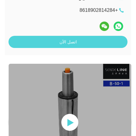
+8618902814284
اتصل الآن