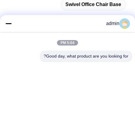
Swivel Office Chair Base
admin
اتصل سريعًا
5:04 PM
عنوان
Good day, what product are you looking for?
38 شارع شافو، مدينة لونغجيانغ، منطقة شوند، مدينة فوشان،
مقاطعة قوانغدونغ، الصين
الهاتف
86-189-0281-4284
البريد الإلكتروني
mocailing@sendeline.com