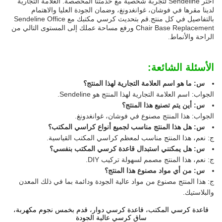
اختر Sendeline لتجربة شخصية مع خدمتنا المخصصة. العلامة التجارية
لدينا مقرها في فوشان، غوانغدونغ، وضمان الجودة العليا والاهتمام
بالتفاصيل في كل منتج.قم بتحديث كرسي مكتبك مع Sendeline Office
Chair Base Replacement ورفع مساحة عملك إلى المستوى التالي من
الراحة والأنماط.
الأسئلة الشائعة:
س: ما هو اسم العلامة التجارية لهذا المنتج؟
الجواب: اسم العلامة التجارية لهذا المنتج هو Sendeline.
س: أين يتم تصنيع هذا المنتج؟
الجواب: هذا المنتج مصنوع في فوشان، غوانغدونغ.
س: هل هذا المنتج مناسب لجميع أنواع كراسي المكتب؟
ج: نعم، هذا المنتج مناسب لمعظم كراسي المكتب القياسية.
س: هل يمكنني استبدال قاعدة كرسي المكتب بنفسي؟
ج: نعم، هذا المنتج مصمم لسهولة تركيب DIY.
س: من أي مواد مصنوع هذا المنتج؟
ج: هذا المنتج مصنوع من مواد عالية الجودة ودائمة بما في ذلك المعدن
والبلاستيك.
قاعدة كرسي المكتب، قاعدة كرسي دوار، قدم بخمس نجوم مكهربة،
ساق كرسي عالية الجودة