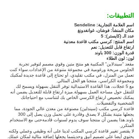
التطبيقات:
اسم العلامة التجارية: Sendeline
مكان المنشأ: فوشان، غوانغدونغ
عدد الـ (كايستر): 5
اسم المنتج: كرسي مكتب قاعدة معدنية
ارتفاع قابل للتعديل: نعم
قدرة الوزن: 300 باوند
لون: لون الطلاء
مقعد "سيندلاين" المكتبية هو منتج متين وقوي مصمم لتوفير تجربة
الجلوس مريحة ورغومية في مجموعة متنوعة من الإعدادات.سواء كنت
تعمل من المنزل، في مكتب تقليدي، أو تحتاج إلى قاعدة جديدة لمكتبك
ومجموعة الكراسي، منتجنا هو الحل المثالي.
مع 5 عجلات، هذا القاعدة الاستبدالية توفر التنقل بسهولة ويسمح لك
للتنقل حول مساحة العمل بسهولة.ميزة ارتفاع قابلة للتعديل يضمن أنه
يمكنك تخصيص ارتفاع الكرسي الخاص بك لتتناسب مع احتياجاتك
الشخصية والتفضيلات.
قاعدة كرسي مكتب (سيندلين) مصنوعة من معدن عالي الجودة، مما
يجعلها متينة بشكل لا يصدق وقادرة على تحمل وزن يصل إلى 300
باوند.هذا يضمن أن منتجنا سوف يدوم لسنوات قادمةحتى مع الاستخدام
المتكرر.
لا يقتصر تغيير قاعدة كرسي المكتب لدينا على أنه وظيفي وعملي ولكنه
يحتوي أيضا على تصميم أنيق وحديثمما يجعلها إضافة مثالية لمكان عملك.