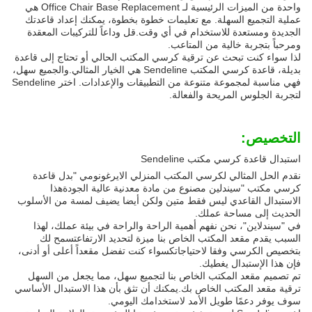
واحدة من الميزات الرئيسية لـ Office Chair Base Replacement هي
عملية التجميع السهلة. مع تعليمات خطوة بخطوة، يمكنك إعداد قاعدتك
الجديدة ومستعدة للاستخدام في أي وقت.قل وداعاً للتركيبات المعقدة
ومرحباً بتجربة خالية من المتاعب.
لذا سواء كنت تبحث عن ترقية كرسي المكتب الحالي أو تحتاج إلى قاعدة
بديلة، قاعدة كرسي المكتب Sendeline هي الخيار المثالي.والجميع سهل،
فهي مناسبة لمجموعة متنوعة من التطبيقات والإعدادات. اختر Sendeline
لتجربة الجلوس المريحة والفعالة.
التخصيص:
استبدال قاعدة كرسي مكتب Sendeline
نقدم الحل المثالي لكرسي المكتب المنزلي الايرغونومي "بدل قاعدة
كرسي مكتب "سيندلين مصنوع من مادة معدنية عالية الجودةهذا
الاستبدال القاعدي ليس فقط متين ولكن أيضا يضيف لمسة من الأسلوب
الحديث إلى مساحة عملك.
في "سيندلاين"، نحن نفهم أهمية الراحة والراحة في بيئة عملك، لهذا
السبب يقدم مقعد المكتب الخاص بنا ميزة لتحديد الارتفاعتسمح لك
بتخصيص الكرسي وفقا لاحتياجاتكسواء كنت تفضل مقعداً أعلى أو أدنى،
فإن هذا الإستبدال يغطيك.
تم تصميم مقعد المكتب الخاص بنا لتجميع سهل، مما يجعل من السهل
ترقية مقعد المكتب الخاص بك.يمكنك أن تثق بأن هذا الاستبدال الأساسي
سوف يوفر دعمًا طويل الأمد لاستخدامك اليومي.