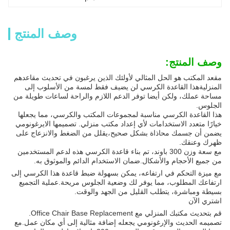
وصف المنتج
وصف المنتج:
مقعد المكتب هو الحل المثالي لأولئك الذين يرغبون في تحديث مقاعدهم
المنزليةهذا القاعدة الكرسي لن يضيف فقط لمسة من الأسلوب إلى
مساحة عملك، ولكن أيضا توفر الدعم اللازم والراحة لساعات طويلة من
الجلوس.
هذا القاعدة الكرسي مناسبة لمجموعات المكتب والكرسي، مما يجعلها
خيارًا متعدد الاستخدامات لأي إعداد مكتب منزلي. تصميمها الايرغونومي
يضمن أن جسمك محاذاة بشكل صحيح،يقلل من الضغط والانزعاج على
ظهرك وعنقك.
مع سعة وزن 300 باوند، تم بناء قاعدة الكرسي هذه لدعم المستخدمين
من جميع الأحجام والأشكال.ضمان الاستخدام الدائم والموثوق به.
مع ميزة التحكم في ارتفاعه، يمكن بسهولة ضبط قاعدة هذا الكرسي إلى
ارتفاعك المطلوب، مما يوفر لك وضعية الجلوس مريحة.عملية التجميع
بسيطة ومباشرة، يتطلب القليل من الجهد والوقت.
اشتري الآن
قم بتحديث مكتبك المنزلي مع Office Chair Base Replacement.
تصميمه الحديث والإرغونومي يجعله إضافة مثالية إلى أي مكان عمل.مع