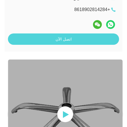
+8618902814284
اتصل الآن