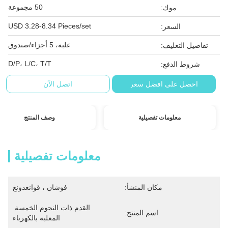
50 مجموعة
موك:
USD 3.28-8.34 Pieces/set
السعر:
علبة، 5 أجزاء/صندوق
تفاصيل التغليف:
D/P، L/C، T/T
شروط الدفع:
احصل على افضل سعر
اتصل الآن
معلومات تفصيلية
وصف المنتج
معلومات تفصيلية
مكان المنشأ:
فوشان ، قوانغدونغ
القدم ذات النجوم الخمسة 
اسم المنتج:
المعلبة بالكهرباء